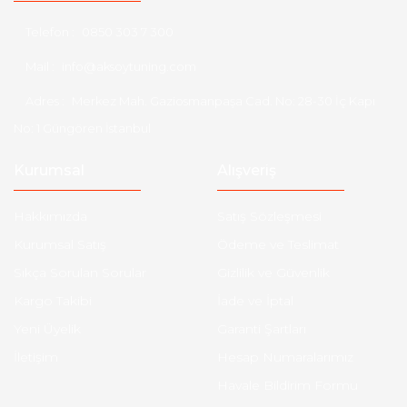
Telefon :
0850 303 7 300
Mail :
info@aksoytuning.com
Adres :
Merkez Mah. Gaziosmanpaşa Cad. No: 28-30 İç Kapı
No: 1 Güngören İstanbul
Kurumsal
Alışveriş
Hakkımızda
Satış Sözleşmesi
Kurumsal Satış
Ödeme ve Teslimat
Sıkça Sorulan Sorular
Gizlilik ve Güvenlik
Kargo Takibi
İade ve İptal
Yeni Üyelik
Garanti Şartları
İletişim
Hesap Numaralarımız
Havale Bildirim Formu