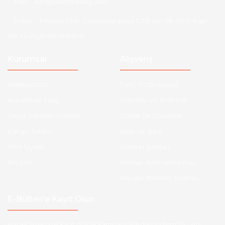
Mail :
info@aksoytuning.com
Adres :
Merkez Mah. Gaziosmanpaşa Cad. No: 28-30 İç Kapı
No: 1 Güngören İstanbul
Kurumsal
Alışveriş
Hakkımızda
Satış Sözleşmesi
Kurumsal Satış
Ödeme ve Teslimat
Sıkça Sorulan Sorular
Gizlilik ve Güvenlik
Kargo Takibi
İade ve İptal
Yeni Üyelik
Garanti Şartları
İletişim
Hesap Numaralarımız
Havale Bildirim Formu
E-Bülten'e Kayıt Olun
Haber listemize kayıt olarak kampanyalardan,indirim ve yeni