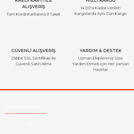
KREDİ KARTI İLE
HIZLI KARGO
ALIŞVERİŞ
14:00'a Kadar verilen
Kargolarda Aynı Gün Kargo
Tüm Kredi Kartlarına 9 Taksit
GÜVENLİ ALIŞVERİŞ
YARDIM & DESTEK
256bit SSL Sertifikası ile
Uzman Ekiplerimiz Size
Güvenli Satın Alma
Yardım Etmek için Her zaman
Hazırlar
Ulaşım Bilgileri
Telefon :
0850 303 7 300