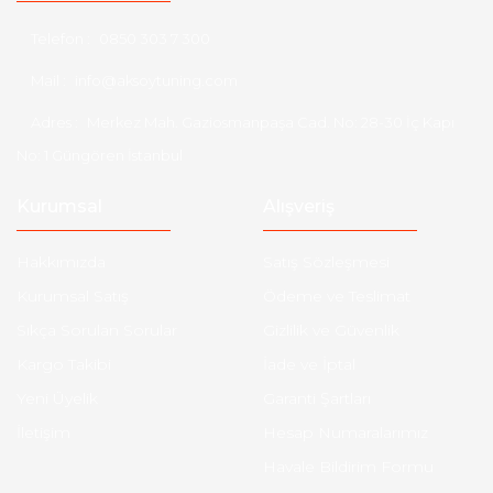
Telefon :
0850 303 7 300
Mail :
info@aksoytuning.com
Adres :
Merkez Mah. Gaziosmanpaşa Cad. No: 28-30 İç Kapı
No: 1 Güngören İstanbul
Kurumsal
Alışveriş
Hakkımızda
Satış Sözleşmesi
Kurumsal Satış
Ödeme ve Teslimat
Sıkça Sorulan Sorular
Gizlilik ve Güvenlik
Kargo Takibi
İade ve İptal
Yeni Üyelik
Garanti Şartları
İletişim
Hesap Numaralarımız
Havale Bildirim Formu