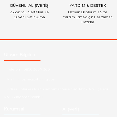
GÜVENLİ ALIŞVERİŞ
YARDIM & DESTEK
256bit SSL Sertifikası ile
Uzman Ekiplerimiz Size
Güvenli Satın Alma
Yardım Etmek için Her zaman
Hazırlar
Ulaşım Bilgileri
Telefon :
0850 303 7 300
Mail :
info@aksoytuning.com
Adres :
Merkez Mah. Gaziosmanpaşa Cad. No: 28-30 İç Kapı
No: 1 Güngören İstanbul
Kurumsal
Alışveriş