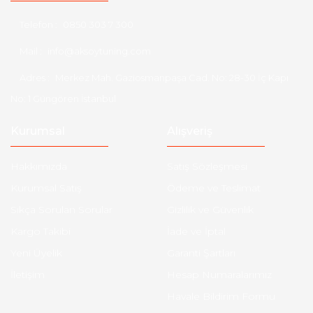
Telefon :
0850 303 7 300
Mail :
info@aksoytuning.com
Adres :
Merkez Mah. Gaziosmanpaşa Cad. No: 28-30 İç Kapı
No: 1 Güngören İstanbul
Kurumsal
Alışveriş
Hakkımızda
Satış Sözleşmesi
Kurumsal Satış
Ödeme ve Teslimat
Sıkça Sorulan Sorular
Gizlilik ve Güvenlik
Kargo Takibi
İade ve İptal
Yeni Üyelik
Garanti Şartları
İletişim
Hesap Numaralarımız
Havale Bildirim Formu