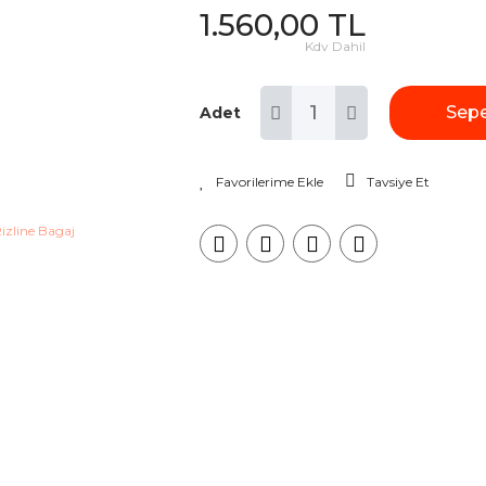
1.560,00 TL
Kdv Dahil
Sepe
Adet
Tavsiye Et