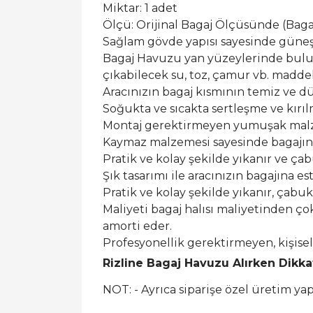
Miktar: 1 adet
Ölçü: Orijinal Bagaj Ölçüsünde (Bagaj 
Sağlam gövde yapısı sayesinde güneş ı
Bagaj Havuzu yan yüzeylerinde buluna
çıkabilecek su, toz, çamur vb. maddel
Aracınızın bagaj kısmının temiz ve dü
Soğukta ve sıcakta sertleşme ve kırı
Montaj gerektirmeyen yumuşak malzem
Kaymaz malzemesi sayesinde bagajın
Pratik ve kolay şekilde yıkanır ve ça
Şık tasarımı ile aracınızın bagajına est
Pratik ve kolay şekilde yıkanır, çabu
Maliyeti bagaj halısı maliyetinden ço
amorti eder.
Profesyonellik gerektirmeyen, kişis
Rizline Bagaj Havuzu Alırken Dikk
NOT: - Ayrıca siparişe özel üretim y