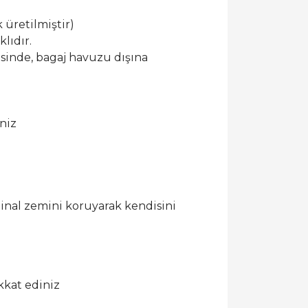
 üretilmiştir)
lıdır.
esinde, bagaj havuzu dışına
niz
ijinal zemini koruyarak kendisini
kkat ediniz