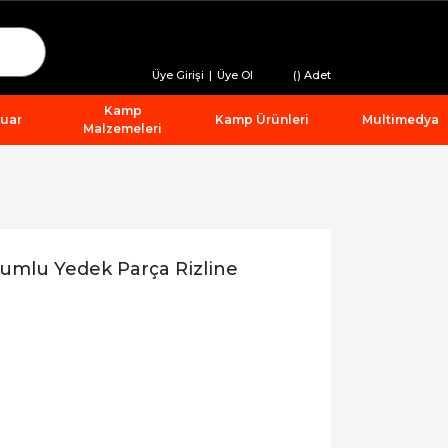
Üye Girişi
|
Üye Ol
(
) Adet
Kamp
suar
Kamp Ürünleri
Multimedya
Malzemeleri
umlu Yedek Parça Rizline