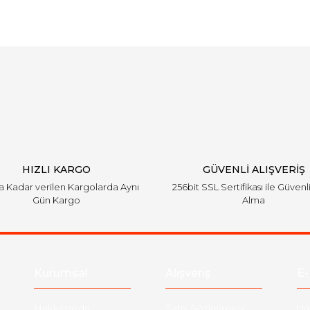
Bu ürüne ilk yorumu siz yapın!
Yorum Yaz
HIZLI KARGO
GÜVENLİ ALIŞVERİŞ
'a Kadar verilen Kargolarda Aynı
256bit SSL Sertifikası ile Güvenl
Gün Kargo
Alma
Kurumsal
Alışveriş
E-
Hakkımızda
Satış Sözleşmesi
Ha