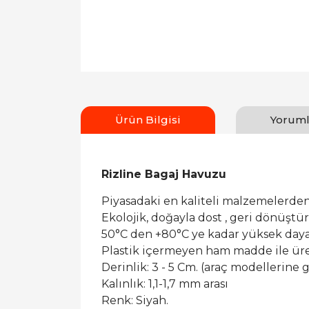
Ürün Bilgisi
Yoruml
Rizline Bagaj Havuzu
Piyasadaki en kaliteli malzemelerden
Ekolojik, doğayla dost , geri dönüşt
50°C den +80°C ye kadar yüksek dayan
Plastik içermeyen ham madde ile ür
Derinlik: 3 - 5 Cm. (araç modellerine g
Kalınlık: 1,1-1,7 mm arası
Renk: Siyah.