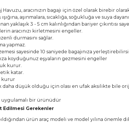
Havuzu, aracınızın bagajı için özel olarak birebir olarak
şığına, aşınmalara, sıcaklığa, soğukluğa ve suya dayanık
n yaklaşık 3 - 5 cm kalınlığından bariyer çıkıntısı say
erin aracınızı kirletmesini engeller.
zenli durmasını sağlar.
lma yapmaz.
esi sayesinde 10 saniyede bagajınıza yerleştirebilirsi
ıza koyduğunuz eşyaların gezmesini engeller
buk kurur.
etik katar.
k kurur
k daha düşük olduğu için olası en ufak aksilikte bile or
el uygulamalı bir ürünüdür
at Edilmesi Gerekenler
apıldığından ürün araç modeli ve model yılına önemle di