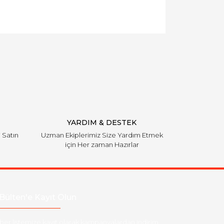
YARDIM & DESTEK
i Satın
Uzman Ekiplerimiz Size Yardım Etmek
için Her zaman Hazırlar
Bülten'e Kayıt Olun
ber listemize kayıt olarak kampanyalardan,indirim