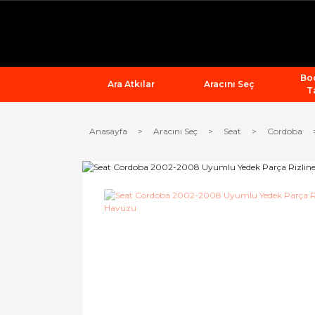
Bod
Ara Atkılar
Aracını Seç
T
Anasayfa
Aracını Seç
Seat
Cordoba