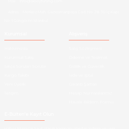
Mail :
info@aksoytuning.com
Adres :
Merkez Mah. Gaziosmanpaşa Cad. No: 28-30 İç Kapı
No: 1 Güngören İstanbul
Kurumsal
Alışveriş
Hakkımızda
Satış Sözleşmesi
Kurumsal Satış
Ödeme ve Teslimat
Sıkça Sorulan Sorular
Gizlilik ve Güvenlik
Kargo Takibi
İade ve İptal
Yeni Üyelik
Garanti Şartları
İletişim
Hesap Numaralarımız
Havale Bildirim Formu
E-Bülten'e Kayıt Olun
Haber listemize kayıt olarak kampanyalardan,indirim ve yeni