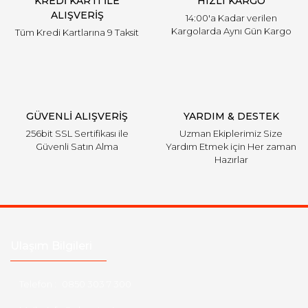
KREDİ KARTI İLE
HIZLI KARGO
ALIŞVERİŞ
14:00'a Kadar verilen
Kargolarda Aynı Gün Kargo
Tüm Kredi Kartlarına 9 Taksit
GÜVENLİ ALIŞVERİŞ
YARDIM & DESTEK
256bit SSL Sertifikası ile
Uzman Ekiplerimiz Size
Güvenli Satın Alma
Yardım Etmek için Her zaman
Hazırlar
Ulaşım Bilgileri
Telefon :
0850 303 7 300