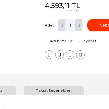
4.593,11 TL
Kdv Dahil
Sepe
Adet
Tavsiye Et
ar
Taksit Seçenekleri