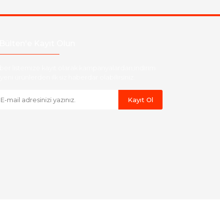
Bülten'e Kayıt Olun
ber listemize kayıt olarak kampanyalardan,indirim
yeni ürünlerden ilk siz haberdar olabilirsiniz.
Kayıt Ol