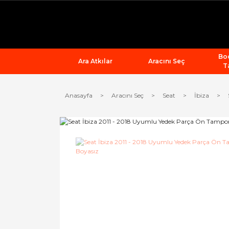
Bod
Ara Atkılar
Aracını Seç
T
Anasayfa
Aracını Seç
Seat
İbiza