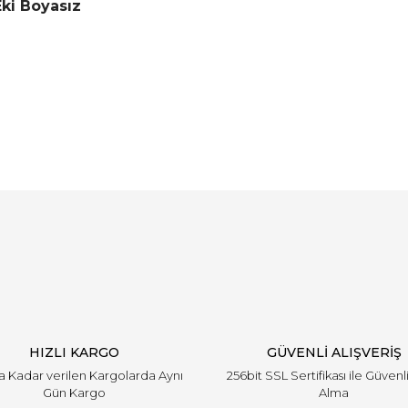
Eki Boyasız
Bu ürüne ilk yorumu siz yapın!
Yorum Yaz
HIZLI KARGO
GÜVENLİ ALIŞVERİŞ
'a Kadar verilen Kargolarda Aynı
256bit SSL Sertifikası ile Güvenl
Gün Kargo
Alma