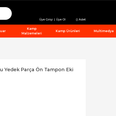
Üye Girişi
|
Üye Ol
(
) Adet
Kamp
suar
Kamp Ürünleri
Multimedya
Malzemeleri
mlu Yedek Parça Ön Tampon Eki