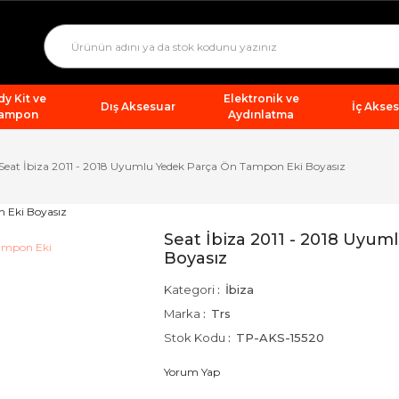
y Kit ve
Elektronik ve
Dış Aksesuar
İç Akse
ampon
Aydınlatma
Seat İbiza 2011 - 2018 Uyumlu Yedek Parça Ön Tampon Eki Boyasız
Seat İbiza 2011 - 2018 Uyu
Boyasız
Kategori
İbiza
Marka
Trs
Stok Kodu
TP-AKS-15520
Yorum Yap