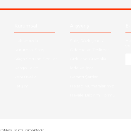
Kurumsal
Alışveriş
E-
Hakkımızda
Satış Sözleşmesi
Ha
ve 
Kurumsal Satış
Ödeme ve Teslimat
Sıkça Sorulan Sorular
Gizlilik ve Güvenlik
-
Kargo Takibi
İade ve İptal
Yeni Üyelik
Garanti Şartları
İletişim
Hesap Numaralarımız
Havale Bildirim Formu
ertifikası ile korunmaktadır.