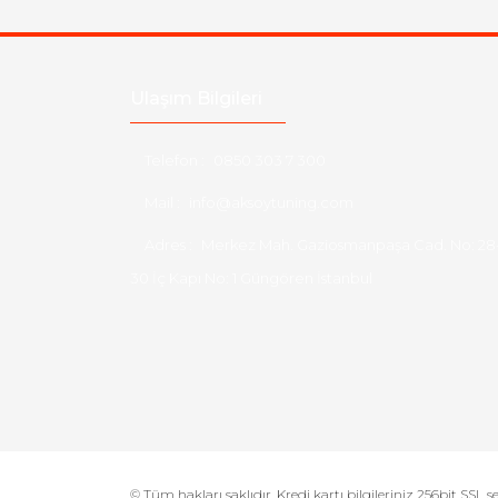
Ulaşım Bilgileri
Telefon :
0850 303 7 300
Mail :
info@aksoytuning.com
Adres :
Merkez Mah. Gaziosmanpaşa Cad. No: 28
30 İç Kapı No: 1 Güngören İstanbul
© Tüm hakları saklıdır. Kredi kartı bilgileriniz 256bit SSL s