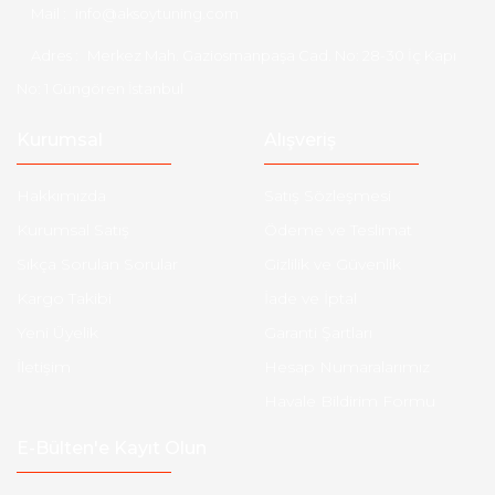
Mail :
info@aksoytuning.com
Adres :
Merkez Mah. Gaziosmanpaşa Cad. No: 28-30 İç Kapı
No: 1 Güngören İstanbul
Kurumsal
Alışveriş
Hakkımızda
Satış Sözleşmesi
Kurumsal Satış
Ödeme ve Teslimat
Sıkça Sorulan Sorular
Gizlilik ve Güvenlik
Kargo Takibi
İade ve İptal
Yeni Üyelik
Garanti Şartları
İletişim
Hesap Numaralarımız
Havale Bildirim Formu
E-Bülten'e Kayıt Olun