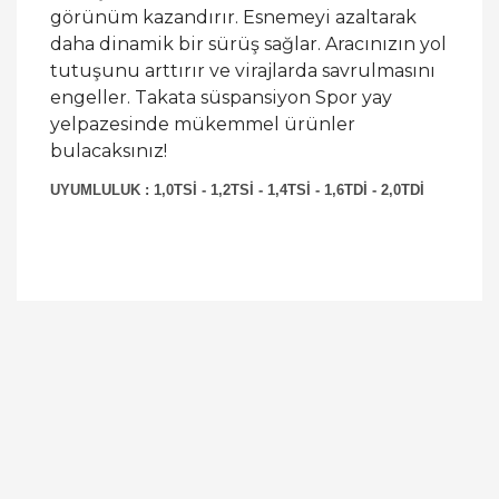
görünüm kazandırır. Esnemeyi azaltarak
daha dinamik bir sürüş sağlar. Aracınızın yol
tutuşunu arttırır ve virajlarda savrulmasını
engeller. Takata süspansiyon Spor yay
yelpazesinde mükemmel ürünler
bulacaksınız!
UYUMLULUK : 1,0TSİ - 1,2TSİ - 1,4TSİ - 1,6TDİ - 2,0TDİ
Bu ürüne ilk yorumu siz yapın!
Yorum Yaz