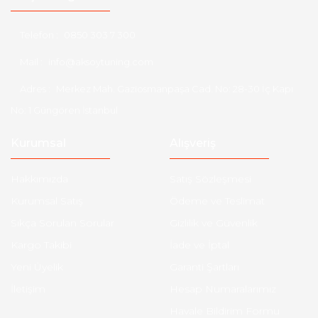
Telefon :
0850 303 7 300
Mail :
info@aksoytuning.com
Adres :
Merkez Mah. Gaziosmanpaşa Cad. No: 28-30 İç Kapı
No: 1 Güngören İstanbul
Kurumsal
Alışveriş
Hakkımızda
Satış Sözleşmesi
Kurumsal Satış
Ödeme ve Teslimat
Sıkça Sorulan Sorular
Gizlilik ve Güvenlik
Kargo Takibi
İade ve İptal
Yeni Üyelik
Garanti Şartları
İletişim
Hesap Numaralarımız
Havale Bildirim Formu