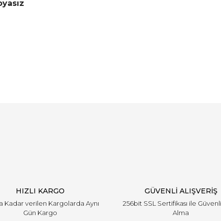
oyasız
Bu ürüne ilk yorumu siz yapın!
Yorum Yaz
HIZLI KARGO
GÜVENLİ ALIŞVERİŞ
'a Kadar verilen Kargolarda Aynı
256bit SSL Sertifikası ile Güvenl
Gün Kargo
Alma