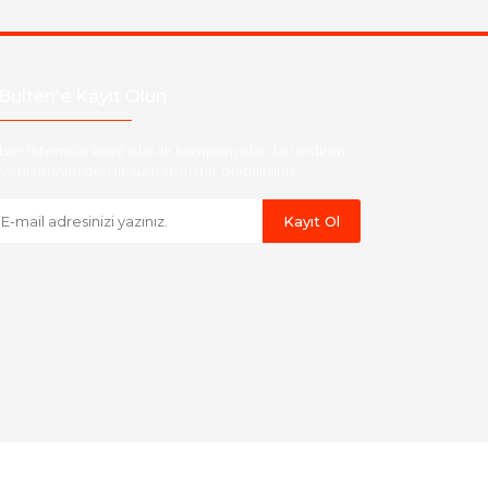
Bülten'e Kayıt Olun
ber listemize kayıt olarak kampanyalardan,indirim
yeni ürünlerden ilk siz haberdar olabilirsiniz.
Kayıt Ol