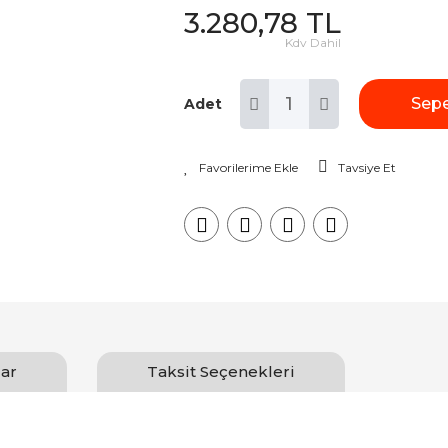
3.280,78 TL
Kdv Dahil
Sepe
Adet
Tavsiye Et
ar
Taksit Seçenekleri