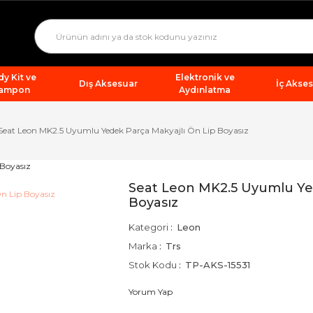
y Kit ve
Elektronik ve
Dış Aksesuar
İç Akse
ampon
Aydınlatma
Seat Leon MK2.5 Uyumlu Yedek Parça Makyajlı Ön Lip Boyasız
Seat Leon MK2.5 Uyumlu Yed
Boyasız
Kategori
Leon
Marka
Trs
Stok Kodu
TP-AKS-15531
Yorum Yap