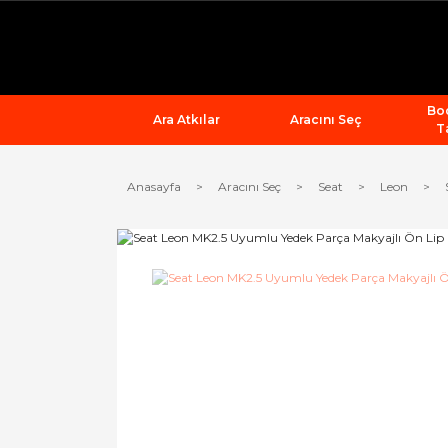
Bod
Ara Atkılar
Aracını Seç
T
Anasayfa
Aracını Seç
Seat
Leon