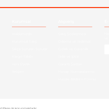
Kurumsal
Alışveriş
E-
Hakkımızda
Satış Sözleşmesi
Ha
ve 
Kurumsal Satış
Ödeme ve Teslimat
Sıkça Sorulan Sorular
Gizlilik ve Güvenlik
-
Kargo Takibi
İade ve İptal
Yeni Üyelik
Garanti Şartları
İletişim
Hesap Numaralarımız
Havale Bildirim Formu
ertifikası ile korunmaktadır.