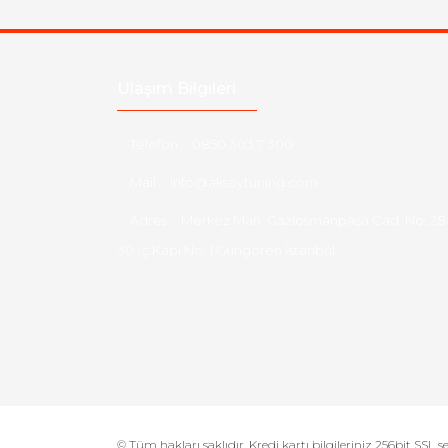
Ulaşım Bilgileri
Telefon :
0850 303 7 300
Mail :
info@aksoytuning.com
Adres :
Merkez Mah. Gaziosmanpaşa Cad. No: 28
30 İç Kapı No: 1 Güngören İstanbul
© Tüm hakları saklıdır. Kredi kartı bilgileriniz 256bit SSL s