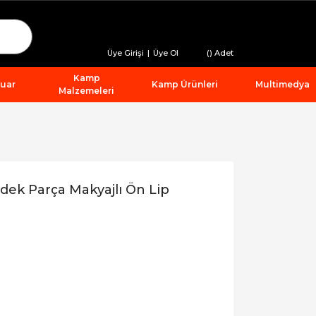
Üye Girişi
|
Üye Ol
(
) Adet
Kamp
suar
Kamp Ürünleri
Multimedya
Malzemeleri
ek Parça Makyajlı Ön Lip