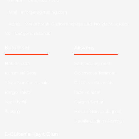
Telefon :
0850 303 7 300
Mail :
info@aksoytuning.com
Adres :
Merkez Mah. Gaziosmanpaşa Cad. No: 28-30 İç Kapı
No: 1 Güngören İstanbul
Kurumsal
Alışveriş
Hakkımızda
Satış Sözleşmesi
Kurumsal Satış
Ödeme ve Teslimat
Sıkça Sorulan Sorular
Gizlilik ve Güvenlik
Kargo Takibi
İade ve İptal
Yeni Üyelik
Garanti Şartları
İletişim
Hesap Numaralarımız
Havale Bildirim Formu
E-Bülten'e Kayıt Olun