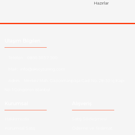
Hazırlar
Ulaşım Bilgileri
Telefon :
0850 303 7 300
Mail :
info@aksoytuning.com
Adres :
Merkez Mah. Gaziosmanpaşa Cad. No: 28-30 İç Kapı
No: 1 Güngören İstanbul
Kurumsal
Alışveriş
Hakkımızda
Satış Sözleşmesi
Kurumsal Satış
Ödeme ve Teslimat