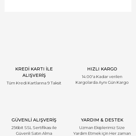
Bu ürüne ilk yorumu siz yapın!
Yorum Yaz
KREDİ KARTI İLE
HIZLI KARGO
ALIŞVERİŞ
14:00'a Kadar verilen
Kargolarda Aynı Gün Kargo
Tüm Kredi Kartlarına 9 Taksit
GÜVENLİ ALIŞVERİŞ
YARDIM & DESTEK
256bit SSL Sertifikası ile
Uzman Ekiplerimiz Size
Güvenli Satın Alma
Yardım Etmek için Her zaman