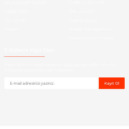
Sıkça Sorulan Sorular
Gizlilik ve Güvenlik
Kargo Takibi
İade ve İptal
Yeni Üyelik
Garanti Şartları
İletişim
Hesap Numaralarımız
Havale Bildirim Formu
E-Bülten'e Kayıt Olun
Haber listemize kayıt olarak kampanyalardan,indirim ve yeni
ürünlerden ilk siz haberdar olabilirsiniz.
Kayıt Ol