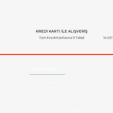
KREDİ KARTI İLE ALIŞVERİŞ
Tüm Kredi Kartlarına 9 Taksit
14:00
Ulaşım Bilgileri
Telefon :
0850 303 7 300
Mail :
info@aksoytuning.com
Adres :
Merkez Mah. Gaziosmanpaşa Cad. No: 28
30 İç Kapı No: 1 Güngören İstanbul