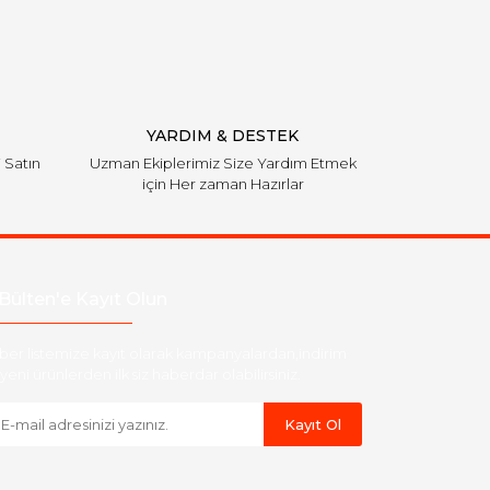
YARDIM & DESTEK
i Satın
Uzman Ekiplerimiz Size Yardım Etmek
için Her zaman Hazırlar
Bülten'e Kayıt Olun
ber listemize kayıt olarak kampanyalardan,indirim
yeni ürünlerden ilk siz haberdar olabilirsiniz.
Kayıt Ol