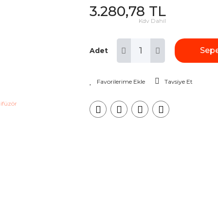
3.280,78 TL
Kdv Dahil
Sepe
Adet
Tavsiye Et