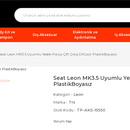
y Kit ve
Elektronik ve
Dış Aksesuar
İç Akse
ampon
Aydınlatma
Seat Leon MK3.5 Uyumlu Yedek Parça Çift Çıkış Difüzör PlastikBoyasız
Seat Leon MK3.5 Uyumlu Yede
PlastikBoyasız
Kategori
Leon
Marka
Trs
Stok Kodu
TP-AKS-15550
Yorum Yap