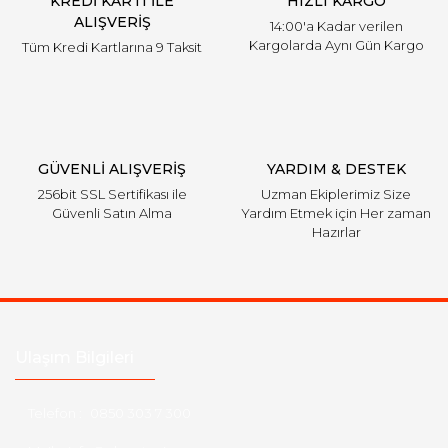
KREDİ KARTI İLE
HIZLI KARGO
ALIŞVERİŞ
14:00'a Kadar verilen
Kargolarda Aynı Gün Kargo
Tüm Kredi Kartlarına 9 Taksit
GÜVENLİ ALIŞVERİŞ
YARDIM & DESTEK
256bit SSL Sertifikası ile
Uzman Ekiplerimiz Size
Güvenli Satın Alma
Yardım Etmek için Her zaman
Hazırlar
Ulaşım Bilgileri
Telefon :
0850 303 7 300