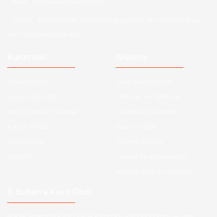
Mail :
info@aksoytuning.com
Adres :
Merkez Mah. Gaziosmanpaşa Cad. No: 28-30 İç Kapı
No: 1 Güngören İstanbul
Kurumsal
Alışveriş
Hakkımızda
Satış Sözleşmesi
Kurumsal Satış
Ödeme ve Teslimat
Sıkça Sorulan Sorular
Gizlilik ve Güvenlik
Kargo Takibi
İade ve İptal
Yeni Üyelik
Garanti Şartları
İletişim
Hesap Numaralarımız
Havale Bildirim Formu
E-Bülten'e Kayıt Olun
Haber listemize kayıt olarak kampanyalardan,indirim ve yeni