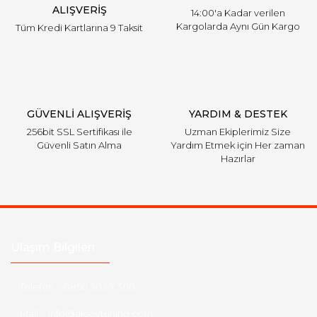
ALIŞVERİŞ
14:00'a Kadar verilen
Kargolarda Aynı Gün Kargo
Tüm Kredi Kartlarına 9 Taksit
GÜVENLİ ALIŞVERİŞ
YARDIM & DESTEK
256bit SSL Sertifikası ile
Uzman Ekiplerimiz Size
Güvenli Satın Alma
Yardım Etmek için Her zaman
Hazırlar
Ulaşım Bilgileri
Telefon :
0850 303 7 300
Mail :
info@aksoytuning.com