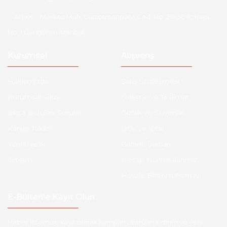
Adres :
Merkez Mah. Gaziosmanpaşa Cad. No: 28-30 İç Kapı
No: 1 Güngören İstanbul
Kurumsal
Alışveriş
Hakkımızda
Satış Sözleşmesi
Kurumsal Satış
Ödeme ve Teslimat
Sıkça Sorulan Sorular
Gizlilik ve Güvenlik
Kargo Takibi
İade ve İptal
Yeni Üyelik
Garanti Şartları
İletişim
Hesap Numaralarımız
Havale Bildirim Formu
E-Bülten'e Kayıt Olun
Haber listemize kayıt olarak kampanyalardan,indirim ve yeni