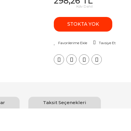
298,26 TL
Kdv Dahil
STOKTA YOK
Tavsiye Et
ar
Taksit Seçenekleri