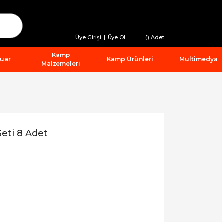
Üye Girişi
|
Üye Ol
(
) Adet
Kamp
suar
Kamp Ürünleri
Multimedya
Malzemeleri
Seti 8 Adet