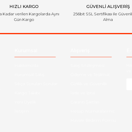
HIZLI KARGO
GÜVENLİ ALIŞVERİŞ
'a Kadar verilen Kargolarda Aynı
256bit SSL Sertifikası ile Güvenl
Gün Kargo
Alma
Kurumsal
Alışveriş
E-
Hakkımızda
Satış Sözleşmesi
Ha
ve 
Kurumsal Satış
Ödeme ve Teslimat
Sıkça Sorulan Sorular
Gizlilik ve Güvenlik
-
Kargo Takibi
İade ve İptal
Yeni Üyelik
Garanti Şartları
İletişim
Hesap Numaralarımız
Havale Bildirim Formu