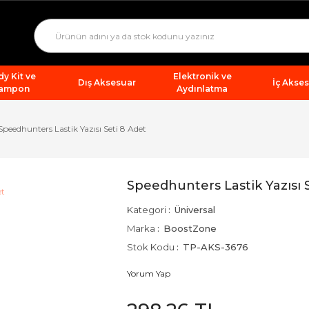
y Kit ve
Elektronik ve
Dış Aksesuar
İç Akse
ampon
Aydınlatma
Speedhunters Lastik Yazısı Seti 8 Adet
Speedhunters Lastik Yazısı 
Kategori
Üniversal
Marka
BoostZone
Stok Kodu
TP-AKS-3676
Yorum Yap