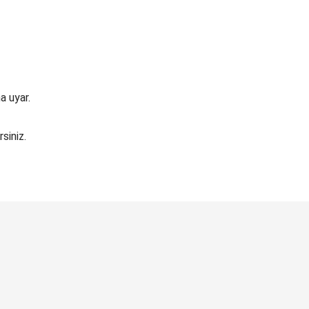
a uyar.
siniz.
Bu ürüne ilk yorumu siz yapın!
Yorum Yaz