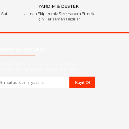
YARDIM & DESTEK
i Satın
Uzman Ekiplerimiz Size Yardım Etmek
için Her zaman Hazırlar
Bülten'e Kayıt Olun
ber listemize kayıt olarak kampanyalardan,indirim
yeni ürünlerden ilk siz haberdar olabilirsiniz.
Kayıt Ol