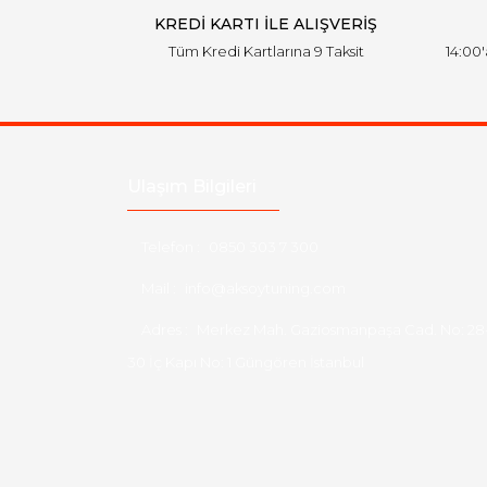
KREDİ KARTI İLE ALIŞVERİŞ
Tüm Kredi Kartlarına 9 Taksit
14:00
Ulaşım Bilgileri
Telefon :
0850 303 7 300
Mail :
info@aksoytuning.com
Adres :
Merkez Mah. Gaziosmanpaşa Cad. No: 28
30 İç Kapı No: 1 Güngören İstanbul