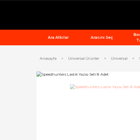
Bod
Ara Atkılar
Aracını Seç
T
Anasayfa
Üniversal Ürünler
Üniversal