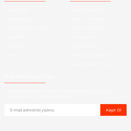
Hakkımızda
Satış Sözleşmesi
Kurumsal Satış
Ödeme ve Teslimat
Sıkça Sorulan Sorular
Gizlilik ve Güvenlik
Kargo Takibi
İade ve İptal
Yeni Üyelik
Garanti Şartları
İletişim
Hesap Numaralarımız
Havale Bildirim Formu
E-Bülten'e Kayıt Olun
Haber listemize kayıt olarak kampanyalardan,indirim ve yeni
ürünlerden ilk siz haberdar olabilirsiniz.
Kayıt Ol