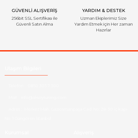
GÜVENLİ ALIŞVERİŞ
YARDIM & DESTEK
256bit SSL Sertifikası ile
Uzman Ekiplerimiz Size
Güvenli Satın Alma
Yardım Etmek için Her zaman
Hazırlar
Ulaşım Bilgileri
Telefon :
0850 303 7 300
Mail :
info@aksoytuning.com
Adres :
Merkez Mah. Gaziosmanpaşa Cad. No: 28-30 İç Kapı
No: 1 Güngören İstanbul
Kurumsal
Alışveriş