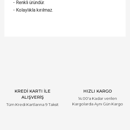
- Renkli üründür.
- Kolaylıkla kırılmaz.
Bu ürüne ilk yorumu siz yapın!
Yorum Yaz
KREDİ KARTI İLE
HIZLI KARGO
ALIŞVERİŞ
14:00'a Kadar verilen
Kargolarda Aynı Gün Kargo
Tüm Kredi Kartlarına 9 Taksit