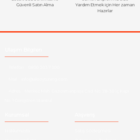
Güvenli Satın Alma
Yardım Etmek için Her zaman
Hazırlar
Ulaşım Bilgileri
Telefon :
0850 303 7 300
Mail :
info@aksoytuning.com
Adres :
Merkez Mah. Gaziosmanpaşa Cad. No: 28-30 İç Kapı
No: 1 Güngören İstanbul
Kurumsal
Alışveriş
Hakkımızda
Satış Sözleşmesi