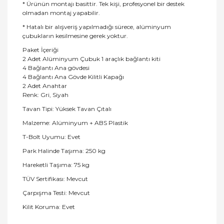
* Ürünün montajı basittir. Tek kişi, profesyonel bir destek
olmadan montaj yapabilir.
* Hatalı bir alışveriş yapılmadığı sürece, alüminyum
çubukların kesilmesine gerek yoktur.
Paket İçeriği
2 Adet Alüminyum Çubuk 1 araçlık bağlantı kiti
4 Bağlantı Ana gövdesi
4 Bağlantı Ana Gövde Kilitli Kapağı
2 Adet Anahtar
Renk: Gri, Siyah
Tavan Tipi: Yüksek Tavan Çıtalı
Malzeme: Alüminyum + ABS Plastik
T-Bolt Uyumu: Evet
Park Halinde Taşıma: 250 kg
Hareketli Taşıma: 75 kg
TÜV Sertifikası: Mevcut
Çarpışma Testi: Mevcut
Kilit Koruma: Evet