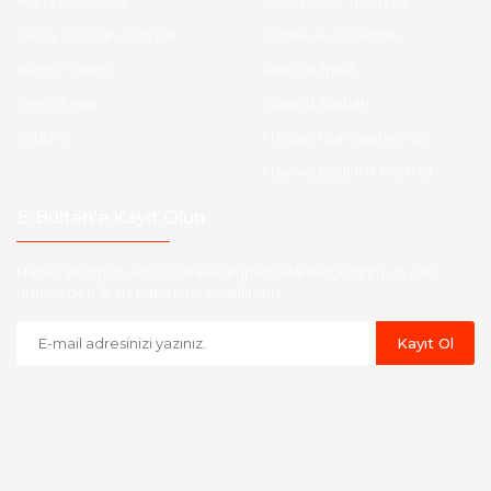
Kurumsal Satış
Ödeme ve Teslimat
Sıkça Sorulan Sorular
Gizlilik ve Güvenlik
Kargo Takibi
İade ve İptal
Yeni Üyelik
Garanti Şartları
İletişim
Hesap Numaralarımız
Havale Bildirim Formu
E-Bülten'e Kayıt Olun
Haber listemize kayıt olarak kampanyalardan,indirim ve yeni
ürünlerden ilk siz haberdar olabilirsiniz.
Kayıt Ol