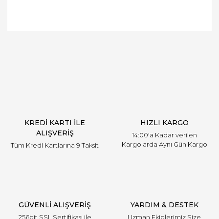
Bu ürüne ilk yorumu siz yapın!
Yorum Yaz
KREDİ KARTI İLE
HIZLI KARGO
ALIŞVERİŞ
14:00'a Kadar verilen
Kargolarda Aynı Gün Kargo
Tüm Kredi Kartlarına 9 Taksit
GÜVENLİ ALIŞVERİŞ
YARDIM & DESTEK
256bit SSL Sertifikası ile
Uzman Ekiplerimiz Size