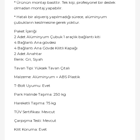
* Ürünün montajı basittir. Tek kişi, profesyonel bir destek
olmadan montaj yapabilir.
* Hatalı bir alışveriş yapılmadığı sürece, alüminyum
çubukların kesilmesine gerek yoktur.
Paket İçeriği
2 Adet Alüminyum Çubuk 1 araçlık bağlantı kiti
4 Bağlantı Ana gövdesi
4 Bağlantı Ana Gövde Kilitli Kapağı
2 Adet Anahtar
Renk: Gri, Siyah
Tavan Tipi: Yüksek Tavan Çıtalı
Malzeme: Alüminyum + ABS Plastik
T-Bolt Uyumu: Evet
Park Halinde Taşıma: 250 kg
Hareketli Taşıma: 75 kg
TÜV Sertifikası: Mevcut
Çarpışma Testi: Mevcut
Kilit Koruma: Evet