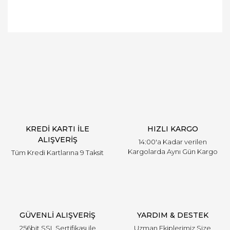
Bu ürüne ilk yorumu siz yapın!
Yorum Yaz
KREDİ KARTI İLE
HIZLI KARGO
ALIŞVERİŞ
14:00'a Kadar verilen
Kargolarda Aynı Gün Kargo
Tüm Kredi Kartlarına 9 Taksit
GÜVENLİ ALIŞVERİŞ
YARDIM & DESTEK
256bit SSL Sertifikası ile
Uzman Ekiplerimiz Size