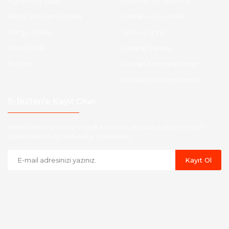
Kurumsal Satış
Ödeme ve Teslimat
Sıkça Sorulan Sorular
Gizlilik ve Güvenlik
Kargo Takibi
İade ve İptal
Yeni Üyelik
Garanti Şartları
İletişim
Hesap Numaralarımız
Havale Bildirim Formu
E-Bülten'e Kayıt Olun
Haber listemize kayıt olarak kampanyalardan,indirim ve yeni
ürünlerden ilk siz haberdar olabilirsiniz.
Kayıt Ol