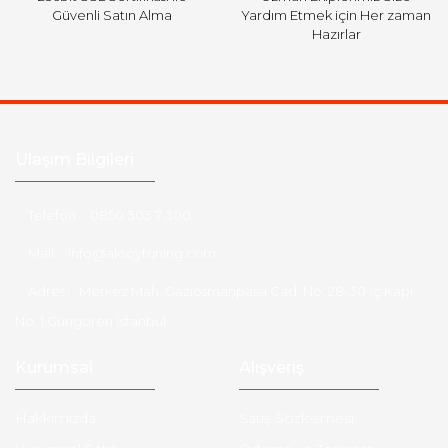
Güvenli Satın Alma
Yardım Etmek için Her zaman
Hazırlar
Ulaşım Bilgileri
Telefon :
0850 303 7 300
Mail :
info@aksoytuning.com
Adres :
Merkez Mah. Gaziosmanpaşa Cad. No: 28-30 İç Kapı
No: 1 Güngören İstanbul
Kurumsal
Alışveriş
Hakkımızda
Satış Sözleşmesi