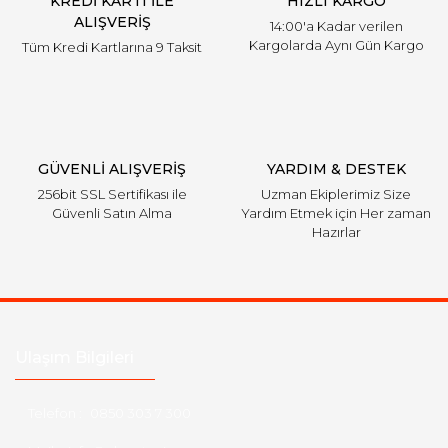
KREDİ KARTI İLE
HIZLI KARGO
ALIŞVERİŞ
14:00'a Kadar verilen
Kargolarda Aynı Gün Kargo
Tüm Kredi Kartlarına 9 Taksit
GÜVENLİ ALIŞVERİŞ
YARDIM & DESTEK
256bit SSL Sertifikası ile
Uzman Ekiplerimiz Size
Güvenli Satın Alma
Yardım Etmek için Her zaman
Hazırlar
Ulaşım Bilgileri
Telefon :
0850 303 7 300