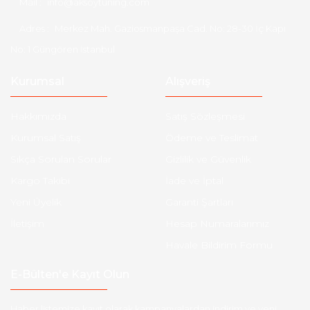
Mail :
info@aksoytuning.com
Adres :
Merkez Mah. Gaziosmanpaşa Cad. No: 28-30 İç Kapı
No: 1 Güngören İstanbul
Kurumsal
Alışveriş
Hakkımızda
Satış Sözleşmesi
Kurumsal Satış
Ödeme ve Teslimat
Sıkça Sorulan Sorular
Gizlilik ve Güvenlik
Kargo Takibi
İade ve İptal
Yeni Üyelik
Garanti Şartları
İletişim
Hesap Numaralarımız
Havale Bildirim Formu
E-Bülten'e Kayıt Olun
Haber listemize kayıt olarak kampanyalardan,indirim ve yeni