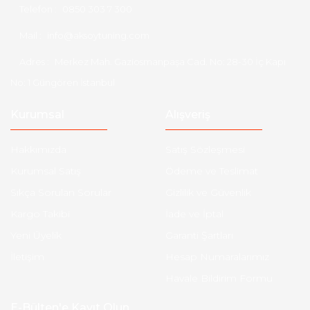
Telefon :
0850 303 7 300
Mail :
info@aksoytuning.com
Adres :
Merkez Mah. Gaziosmanpaşa Cad. No: 28-30 İç Kapı
No: 1 Güngören İstanbul
Kurumsal
Alışveriş
Hakkımızda
Satış Sözleşmesi
Kurumsal Satış
Ödeme ve Teslimat
Sıkça Sorulan Sorular
Gizlilik ve Güvenlik
Kargo Takibi
İade ve İptal
Yeni Üyelik
Garanti Şartları
İletişim
Hesap Numaralarımız
Havale Bildirim Formu
E-Bülten'e Kayıt Olun