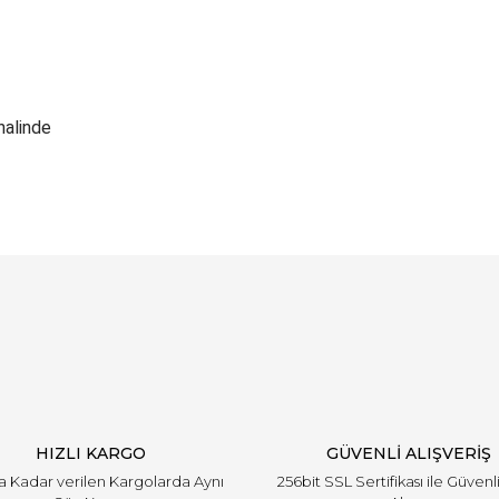
halinde
Bu ürüne ilk yorumu siz yapın!
Yorum Yaz
HIZLI KARGO
GÜVENLİ ALIŞVERİŞ
'a Kadar verilen Kargolarda Aynı
256bit SSL Sertifikası ile Güvenl