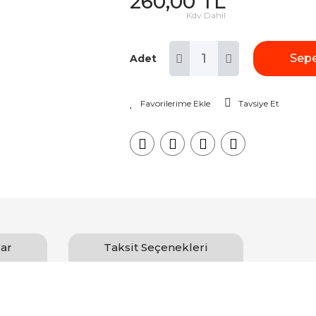
260,00 TL
Kdv Dahil
Sepe
Adet
Tavsiye Et
ar
Taksit Seçenekleri