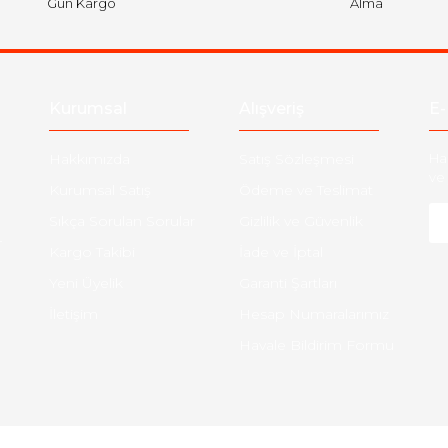
Gün Kargo
Alma
Kurumsal
Alışveriş
E-
Hakkımızda
Satış Sözleşmesi
Ha
ve 
Kurumsal Satış
Ödeme ve Teslimat
Sıkça Sorulan Sorular
Gizlilik ve Güvenlik
-
Kargo Takibi
İade ve İptal
Yeni Üyelik
Garanti Şartları
İletişim
Hesap Numaralarımız
Havale Bildirim Formu