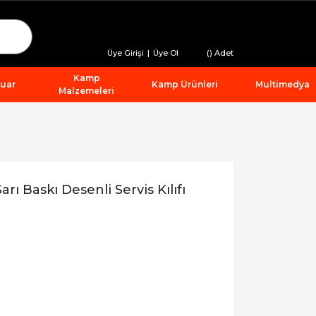
Üye Girişi
|
Üye Ol
(
) Adet
Kamp
suar
Kamp Ürünleri
Multimedya
Malzemeleri
ı Baskı Desenli Servis Kılıfı