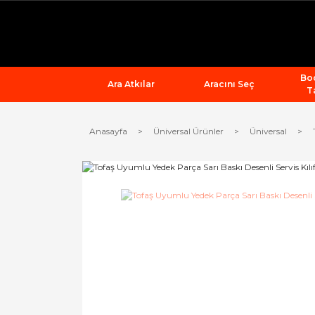
Bod
Ara Atkılar
Aracını Seç
T
Anasayfa
Üniversal Ürünler
Üniversal