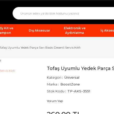
y Kit ve
Elektronik ve
Dış Aksesuar
İç Akse
ampon
Aydınlatma
Tofaş Uyumlu Yedek Parça Sarı Baskı Desenli Servis Kılıfı
Tofaş Uyumlu Yedek Parça Sar
Kategori
Üniversal
Marka
BoostZone
Stok Kodu
TP-AKS-3551
Yorum Yap