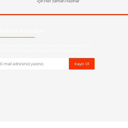
için Her zaman Hazırlar
Bülten'e Kayıt Olun
ber listemize kayıt olarak kampanyalardan,indirim
yeni ürünlerden ilk siz haberdar olabilirsiniz.
Kayıt Ol