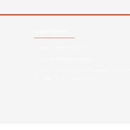
Ulaşım Bilgileri
Telefon :
0850 303 7 300
Mail :
info@aksoytuning.com
Adres :
Merkez Mah. Gaziosmanpaşa Cad. No: 28
30 İç Kapı No: 1 Güngören İstanbul