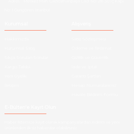
Adres :
Merkez Mah. Gaziosmanpaşa Cad. No: 28-30 İç Kapı
No: 1 Güngören İstanbul
Kurumsal
Alışveriş
Hakkımızda
Satış Sözleşmesi
Kurumsal Satış
Ödeme ve Teslimat
Sıkça Sorulan Sorular
Gizlilik ve Güvenlik
Kargo Takibi
İade ve İptal
Yeni Üyelik
Garanti Şartları
İletişim
Hesap Numaralarımız
Havale Bildirim Formu
E-Bülten'e Kayıt Olun
Haber listemize kayıt olarak kampanyalardan,indirim ve yeni
ürünlerden ilk siz haberdar olabilirsiniz.