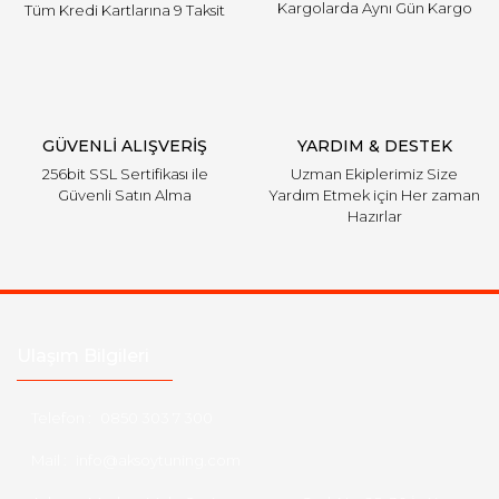
Kargolarda Aynı Gün Kargo
Tüm Kredi Kartlarına 9 Taksit
GÜVENLİ ALIŞVERİŞ
YARDIM & DESTEK
256bit SSL Sertifikası ile
Uzman Ekiplerimiz Size
Güvenli Satın Alma
Yardım Etmek için Her zaman
Hazırlar
Ulaşım Bilgileri
Telefon :
0850 303 7 300
Mail :
info@aksoytuning.com