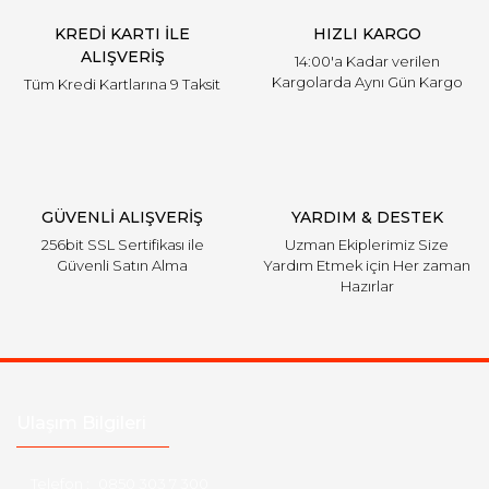
KREDİ KARTI İLE
HIZLI KARGO
ALIŞVERİŞ
14:00'a Kadar verilen
Kargolarda Aynı Gün Kargo
Tüm Kredi Kartlarına 9 Taksit
GÜVENLİ ALIŞVERİŞ
YARDIM & DESTEK
256bit SSL Sertifikası ile
Uzman Ekiplerimiz Size
Güvenli Satın Alma
Yardım Etmek için Her zaman
Hazırlar
Ulaşım Bilgileri
Telefon :
0850 303 7 300