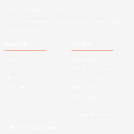
Mail :
info@aksoytuning.com
Adres :
Merkez Mah. Gaziosmanpaşa Cad. No: 28-30 İç Kapı
No: 1 Güngören İstanbul
Kurumsal
Alışveriş
Hakkımızda
Satış Sözleşmesi
Kurumsal Satış
Ödeme ve Teslimat
Sıkça Sorulan Sorular
Gizlilik ve Güvenlik
Kargo Takibi
İade ve İptal
Yeni Üyelik
Garanti Şartları
İletişim
Hesap Numaralarımız
Havale Bildirim Formu
E-Bülten'e Kayıt Olun