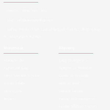
Telefon :
0850 303 7 300
Mail :
info@aksoytuning.com
Adres :
Merkez Mah. Gaziosmanpaşa Cad. No: 28-30 İç Kapı
No: 1 Güngören İstanbul
Kurumsal
Alışveriş
Hakkımızda
Satış Sözleşmesi
Kurumsal Satış
Ödeme ve Teslimat
Sıkça Sorulan Sorular
Gizlilik ve Güvenlik
Kargo Takibi
İade ve İptal
Yeni Üyelik
Garanti Şartları
İletişim
Hesap Numaralarımız
Havale Bildirim Formu