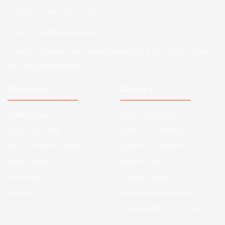
Telefon :
0850 303 7 300
Mail :
info@aksoytuning.com
Adres :
Merkez Mah. Gaziosmanpaşa Cad. No: 28-30 İç Kapı
No: 1 Güngören İstanbul
Kurumsal
Alışveriş
Hakkımızda
Satış Sözleşmesi
Kurumsal Satış
Ödeme ve Teslimat
Sıkça Sorulan Sorular
Gizlilik ve Güvenlik
Kargo Takibi
İade ve İptal
Yeni Üyelik
Garanti Şartları
İletişim
Hesap Numaralarımız
Havale Bildirim Formu