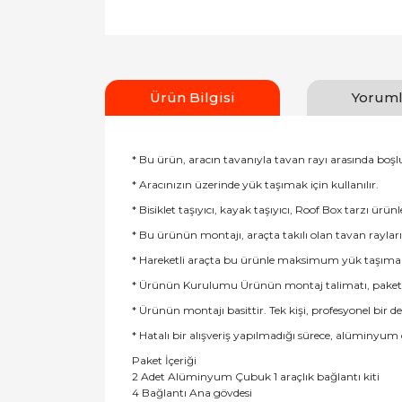
Ürün Bilgisi
Yoruml
* Bu ürün, aracın tavanıyla tavan rayı arasında boş
* Aracınızın üzerinde yük taşımak için kullanılır.
* Bisiklet taşıyıcı, kayak taşıyıcı, Roof Box tarzı ürünl
* Bu ürünün montajı, araçta takılı olan tavan rayları
* Hareketli araçta bu ürünle maksimum yük taşıma sın
* Ürünün Kurulumu Ürünün montaj talimatı, paketin iç
* Ürünün montajı basittir. Tek kişi, profesyonel bir 
* Hatalı bir alışveriş yapılmadığı sürece, alüminyum
Paket İçeriği
2 Adet Alüminyum Çubuk 1 araçlık bağlantı kiti
4 Bağlantı Ana gövdesi