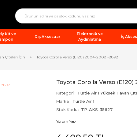
y Kit ve
Elektronik ve
Dış Aksesuar
İç Akse
ampon
Aydınlatma
an Çıtaları İçin
Toyota Corolla Verso (E120) 2004-2008 -8892
Toyota Corolla Verso (E120)
Kategori
Turtle Air 1 Yüksek Tavan Çıtal
Marka
Turtle Air 1
Stok Kodu
TP-AKS-35627
Yorum Yap