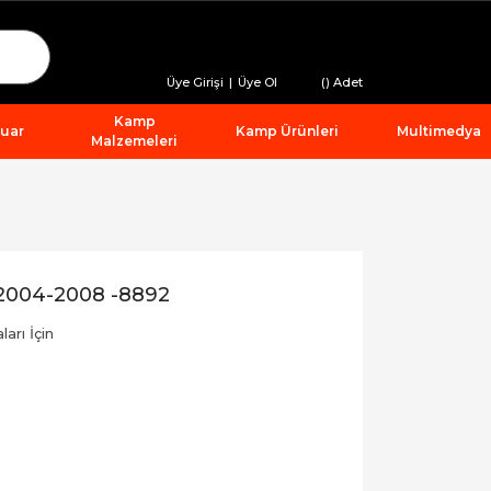
Üye Girişi
|
Üye Ol
(
) Adet
Kamp
suar
Kamp Ürünleri
Multimedya
Malzemeleri
 2004-2008 -8892
arı İçin