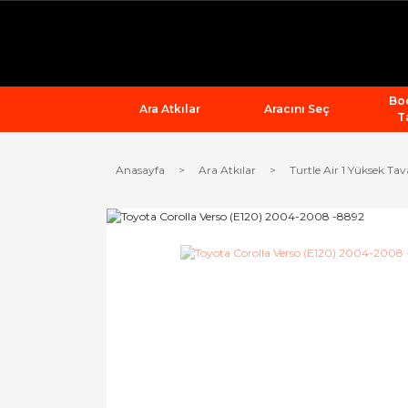
Bod
Ara Atkılar
Aracını Seç
T
Anasayfa
Ara Atkılar
Turtle Air 1 Yüksek Tav