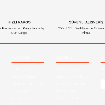
HIZLI KARGO
GÜVENLİ ALIŞVERİŞ
'a Kadar verilen Kargolarda Aynı
256bit SSL Sertifikası ile Güvenl
Gün Kargo
Alma
Kurumsal
Alışveriş
E-
Hakkımızda
Satış Sözleşmesi
Ha
ve 
Kurumsal Satış
Ödeme ve Teslimat
Sıkça Sorulan Sorular
Gizlilik ve Güvenlik
-
Kargo Takibi
İade ve İptal
Yeni Üyelik
Garanti Şartları