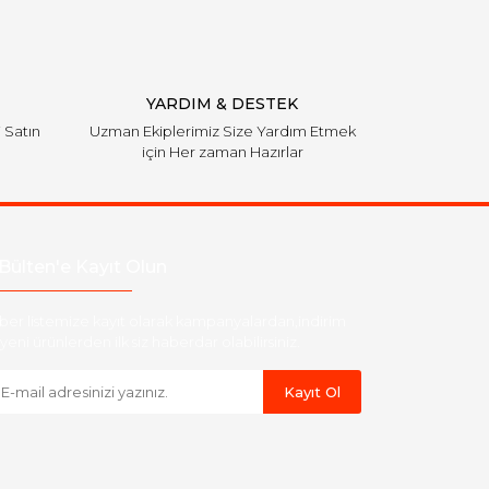
YARDIM & DESTEK
i Satın
Uzman Ekiplerimiz Size Yardım Etmek
için Her zaman Hazırlar
Bülten'e Kayıt Olun
ber listemize kayıt olarak kampanyalardan,indirim
yeni ürünlerden ilk siz haberdar olabilirsiniz.
Kayıt Ol