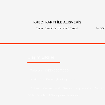
KREDİ KARTI İLE ALIŞVERİŞ
Tüm Kredi Kartlarına 9 Taksit
14:00
Ulaşım Bilgileri
Telefon :
0850 303 7 300
Mail :
info@aksoytuning.com
Adres :
Merkez Mah. Gaziosmanpaşa Cad. No: 28
30 İç Kapı No: 1 Güngören İstanbul