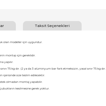
ar
Taksit Seçenekleri
luk olan modeller için uygundur.
erin montajı için gereklidir.
na yapılır.
ırı 75 kg dır. (2 ya da 3 alüminyum bar fark etmeksizin, yasal sınır 75 kg dır.
erisinde size teslim edilecektir.
destek olmadan montaj yapabilir.
 çubukların kesilmesine gerek yoktur.