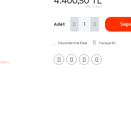
4.400,50 TL
Kdv Dahil
Sepe
Adet
Tavsiye Et