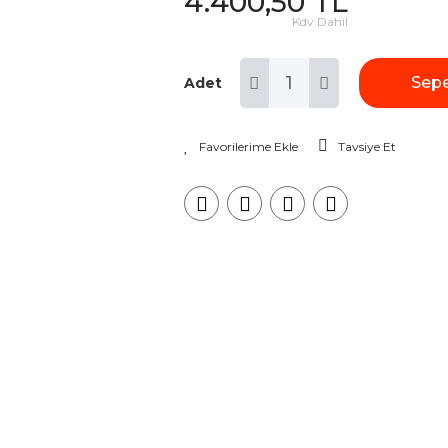
4.400,50 TL
Kdv Dahil
Sepe
Adet
Tavsiye Et