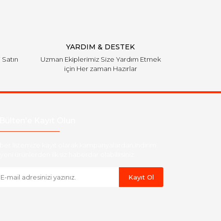
YARDIM & DESTEK
i Satın
Uzman Ekiplerimiz Size Yardım Etmek
için Her zaman Hazırlar
Bülten'e Kayıt Olun
ber listemize kayıt olarak kampanyalardan,indirim
yeni ürünlerden ilk siz haberdar olabilirsiniz.
Kayıt Ol