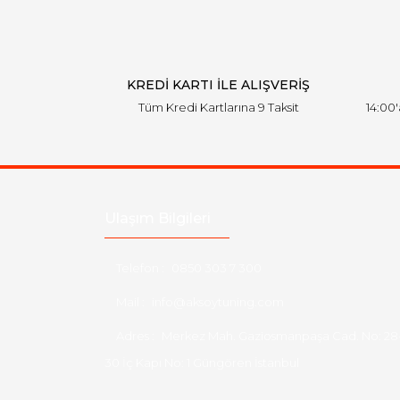
KREDİ KARTI İLE ALIŞVERİŞ
Tüm Kredi Kartlarına 9 Taksit
14:00
Ulaşım Bilgileri
Telefon :
0850 303 7 300
Mail :
info@aksoytuning.com
Adres :
Merkez Mah. Gaziosmanpaşa Cad. No: 28
30 İç Kapı No: 1 Güngören İstanbul