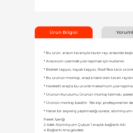
Ürün Bilgisi
Yoruml
* Bu ürün, aracın tavanıyla tavan rayı arasında boş
* Aracınızın üzerinde yük taşımak için kullanılır.
* Bisiklet taşıyıcı, kayak taşıyıcı, Roof Box tarzı ürünl
* Bu ürünün montajı, araçta takılı olan tavan rayları
* Hareketli araçta bu ürünle maksimum yük taşıma sın
* Ürünün Kurulumu Ürünün montaj talimatı, paketin iç
* Ürünün montajı basittir. Tek kişi, profesyonel bir 
* Hatalı bir alışveriş yapılmadığı sürece, alüminyum
Paket İçeriği
2 Adet Alüminyum Çubuk 1 araçlık bağlantı kiti
4 Bağlantı Ana gövdesi