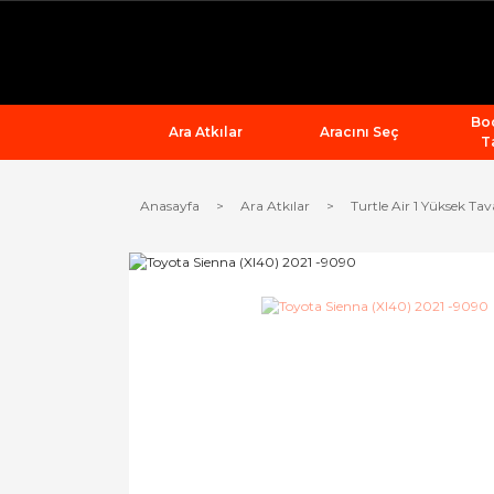
Bod
Ara Atkılar
Aracını Seç
T
Anasayfa
Ara Atkılar
Turtle Air 1 Yüksek Tav