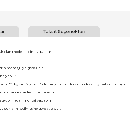
ar
Taksit Seçenekleri
luk olan modeller için uygundur.
erin montajı için gereklidir.
na yapılır.
ırı 75 kg dır. (2 ya da 3 alüminyum bar fark etmeksizin, yasal sınır 75 kg dır.
erisinde size teslim edilecektir.
destek olmadan montaj yapabilir.
 çubukların kesilmesine gerek yoktur.