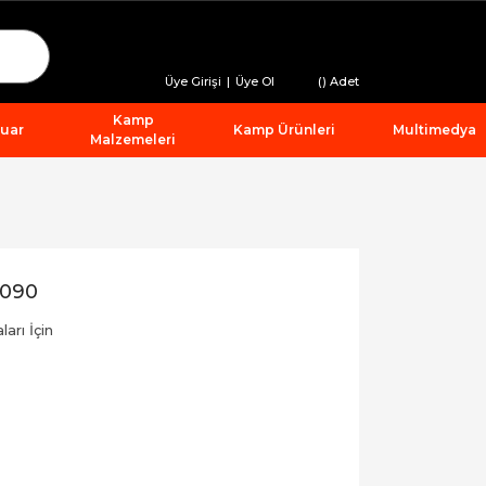
Üye Girişi
|
Üye Ol
(
) Adet
Kamp
suar
Kamp Ürünleri
Multimedya
Malzemeleri
9090
arı İçin