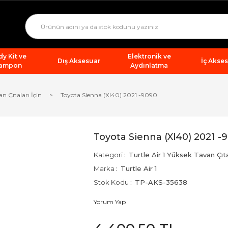
y Kit ve
Elektronik ve
Dış Aksesuar
İç Akse
ampon
Aydınlatma
an Çıtaları İçin
Toyota Sienna (Xl40) 2021 -9090
Toyota Sienna (Xl40) 2021 -
Kategori
Turtle Air 1 Yüksek Tavan Çıtal
Marka
Turtle Air 1
Stok Kodu
TP-AKS-35638
Yorum Yap