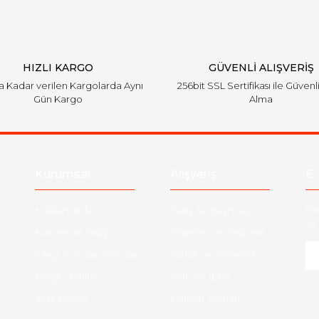
HIZLI KARGO
GÜVENLİ ALIŞVERİŞ
'a Kadar verilen Kargolarda Aynı
256bit SSL Sertifikası ile Güvenl
Gün Kargo
Alma
Kurumsal
Alışveriş
E-
Hakkımızda
Satış Sözleşmesi
Ha
ve 
Kurumsal Satış
Ödeme ve Teslimat
Sıkça Sorulan Sorular
Gizlilik ve Güvenlik
-
Kargo Takibi
İade ve İptal
Yeni Üyelik
Garanti Şartları