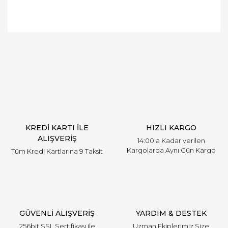
Bu ürüne ilk yorumu siz yapın!
Yorum Yaz
KREDİ KARTI İLE
HIZLI KARGO
ALIŞVERİŞ
14:00'a Kadar verilen
Kargolarda Aynı Gün Kargo
Tüm Kredi Kartlarına 9 Taksit
GÜVENLİ ALIŞVERİŞ
YARDIM & DESTEK
256bit SSL Sertifikası ile
Uzman Ekiplerimiz Size