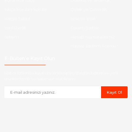
Kurumsal Satış
Ödeme ve Teslimat
Sıkça Sorulan Sorular
Gizlilik ve Güvenlik
Kargo Takibi
İade ve İptal
Yeni Üyelik
Garanti Şartları
İletişim
Hesap Numaralarımız
Havale Bildirim Formu
E-Bülten'e Kayıt Olun
Haber listemize kayıt olarak kampanyalardan,indirim ve yeni
ürünlerden ilk siz haberdar olabilirsiniz.
Kayıt Ol