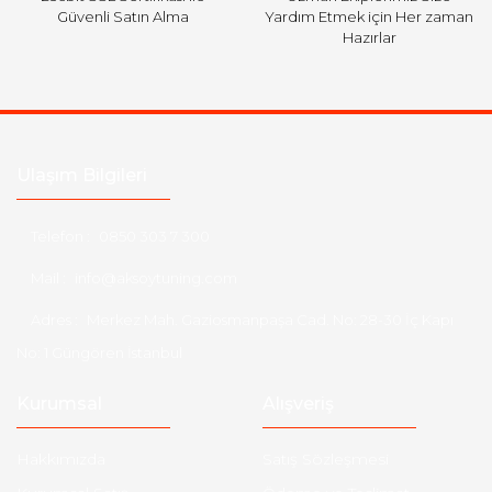
Güvenli Satın Alma
Yardım Etmek için Her zaman
Hazırlar
Ulaşım Bilgileri
Telefon :
0850 303 7 300
Mail :
info@aksoytuning.com
Adres :
Merkez Mah. Gaziosmanpaşa Cad. No: 28-30 İç Kapı
No: 1 Güngören İstanbul
Kurumsal
Alışveriş
Hakkımızda
Satış Sözleşmesi