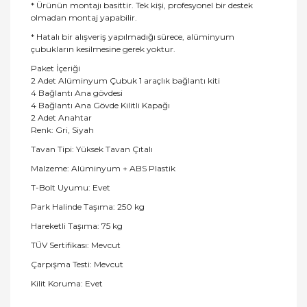
* Ürünün montajı basittir. Tek kişi, profesyonel bir destek
olmadan montaj yapabilir.
* Hatalı bir alışveriş yapılmadığı sürece, alüminyum
çubukların kesilmesine gerek yoktur.
Paket İçeriği
2 Adet Alüminyum Çubuk 1 araçlık bağlantı kiti
4 Bağlantı Ana gövdesi
4 Bağlantı Ana Gövde Kilitli Kapağı
2 Adet Anahtar
Renk: Gri, Siyah
Tavan Tipi: Yüksek Tavan Çıtalı
Malzeme: Alüminyum + ABS Plastik
T-Bolt Uyumu: Evet
Park Halinde Taşıma: 250 kg
Hareketli Taşıma: 75 kg
TÜV Sertifikası: Mevcut
Çarpışma Testi: Mevcut
Kilit Koruma: Evet