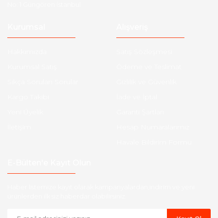
No: 1 Güngören İstanbul
Kurumsal
Alışveriş
Hakkımızda
Satış Sözleşmesi
Kurumsal Satış
Ödeme ve Teslimat
Sıkça Sorulan Sorular
Gizlilik ve Güvenlik
Kargo Takibi
İade ve İptal
Yeni Üyelik
Garanti Şartları
İletişim
Hesap Numaralarımız
Havale Bildirim Formu
E-Bülten'e Kayıt Olun
Haber listemize kayıt olarak kampanyalardan,indirim ve yeni
ürünlerden ilk siz haberdar olabilirsiniz.