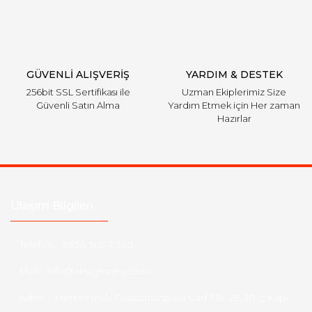
GÜVENLİ ALIŞVERİŞ
YARDIM & DESTEK
256bit SSL Sertifikası ile
Uzman Ekiplerimiz Size
Güvenli Satın Alma
Yardım Etmek için Her zaman
Hazırlar
Ulaşım Bilgileri
Telefon :
0850 303 7 300
Mail :
info@aksoytuning.com
Adres :
Merkez Mah. Gaziosmanpaşa Cad. No: 28-30 İç Kapı