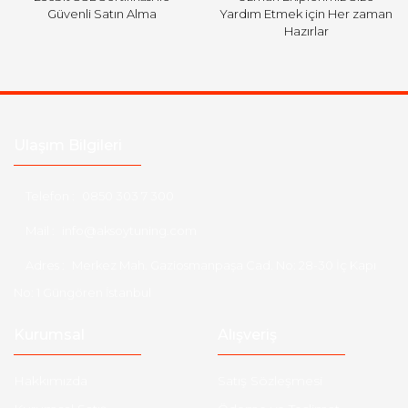
Güvenli Satın Alma
Yardım Etmek için Her zaman
Hazırlar
Ulaşım Bilgileri
Telefon :
0850 303 7 300
Mail :
info@aksoytuning.com
Adres :
Merkez Mah. Gaziosmanpaşa Cad. No: 28-30 İç Kapı
No: 1 Güngören İstanbul
Kurumsal
Alışveriş
Hakkımızda
Satış Sözleşmesi