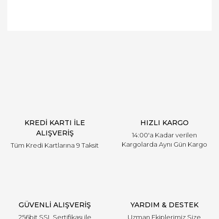
Bu ürüne ilk yorumu siz yapın!
Yorum Yaz
KREDİ KARTI İLE
HIZLI KARGO
ALIŞVERİŞ
14:00'a Kadar verilen
Kargolarda Aynı Gün Kargo
Tüm Kredi Kartlarına 9 Taksit
GÜVENLİ ALIŞVERİŞ
YARDIM & DESTEK
256bit SSL Sertifikası ile
Uzman Ekiplerimiz Size