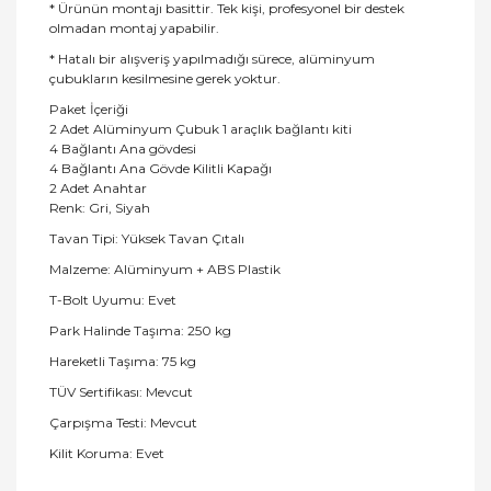
* Ürünün montajı basittir. Tek kişi, profesyonel bir destek
olmadan montaj yapabilir.
* Hatalı bir alışveriş yapılmadığı sürece, alüminyum
çubukların kesilmesine gerek yoktur.
Paket İçeriği
2 Adet Alüminyum Çubuk 1 araçlık bağlantı kiti
4 Bağlantı Ana gövdesi
4 Bağlantı Ana Gövde Kilitli Kapağı
2 Adet Anahtar
Renk: Gri, Siyah
Tavan Tipi: Yüksek Tavan Çıtalı
Malzeme: Alüminyum + ABS Plastik
T-Bolt Uyumu: Evet
Park Halinde Taşıma: 250 kg
Hareketli Taşıma: 75 kg
TÜV Sertifikası: Mevcut
Çarpışma Testi: Mevcut
Kilit Koruma: Evet