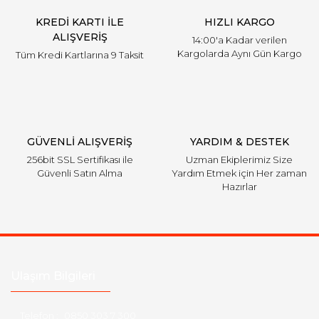
KREDİ KARTI İLE
HIZLI KARGO
ALIŞVERİŞ
14:00'a Kadar verilen
Kargolarda Aynı Gün Kargo
Tüm Kredi Kartlarına 9 Taksit
GÜVENLİ ALIŞVERİŞ
YARDIM & DESTEK
256bit SSL Sertifikası ile
Uzman Ekiplerimiz Size
Güvenli Satın Alma
Yardım Etmek için Her zaman
Hazırlar
Ulaşım Bilgileri
Telefon :
0850 303 7 300