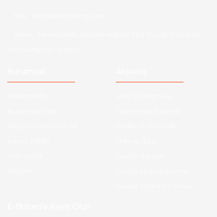
Mail :
info@aksoytuning.com
Adres :
Merkez Mah. Gaziosmanpaşa Cad. No: 28-30 İç Kapı
No: 1 Güngören İstanbul
Kurumsal
Alışveriş
Hakkımızda
Satış Sözleşmesi
Kurumsal Satış
Ödeme ve Teslimat
Sıkça Sorulan Sorular
Gizlilik ve Güvenlik
Kargo Takibi
İade ve İptal
Yeni Üyelik
Garanti Şartları
İletişim
Hesap Numaralarımız
Havale Bildirim Formu
E-Bülten'e Kayıt Olun