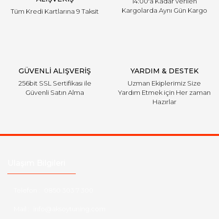
14:00'a Kadar verilen
Kargolarda Aynı Gün Kargo
Tüm Kredi Kartlarına 9 Taksit
GÜVENLİ ALIŞVERİŞ
YARDIM & DESTEK
256bit SSL Sertifikası ile
Uzman Ekiplerimiz Size
Güvenli Satın Alma
Yardım Etmek için Her zaman
Hazırlar
Ulaşım Bilgileri
Telefon :
0850 303 7 300
Mail :
info@aksoytuning.com