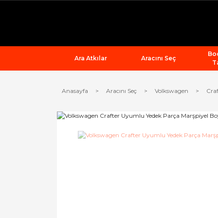
Bod
Ara Atkılar
Aracını Seç
T
Anasayfa
Aracını Seç
Volkswagen
Craf