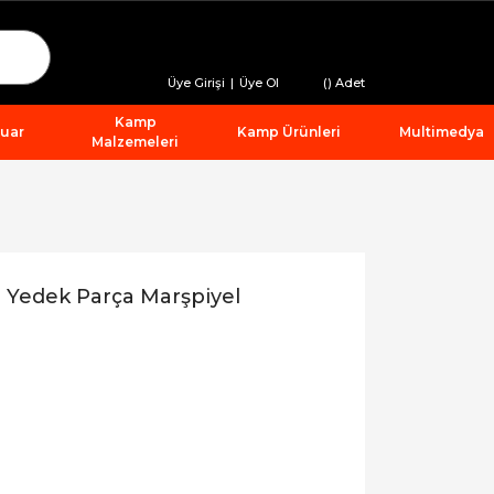
Üye Girişi
|
Üye Ol
(
) Adet
Kamp
suar
Kamp Ürünleri
Multimedya
Malzemeleri
 Yedek Parça Marşpiyel