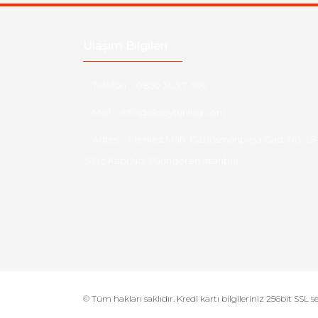
Ulaşım Bilgileri
Telefon :
0850 303 7 300
Mail :
info@aksoytuning.com
Adres :
Merkez Mah. Gaziosmanpaşa Cad. No: 28
30 İç Kapı No: 1 Güngören İstanbul
© Tüm hakları saklıdır. Kredi kartı bilgileriniz 256bit SSL s