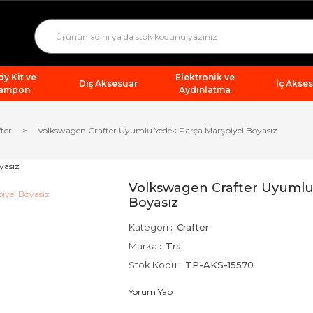
y Kit ve
Elektronik ve
Dış Aksesuar
İç Akse
ampon
Aydınlatma
ter
Volkswagen Crafter Uyumlu Yedek Parça Marşpiyel Boyasız
Volkswagen Crafter Uyumlu
Boyasız
Kategori
Crafter
Marka
Trs
Stok Kodu
TP-AKS-15570
Yorum Yap