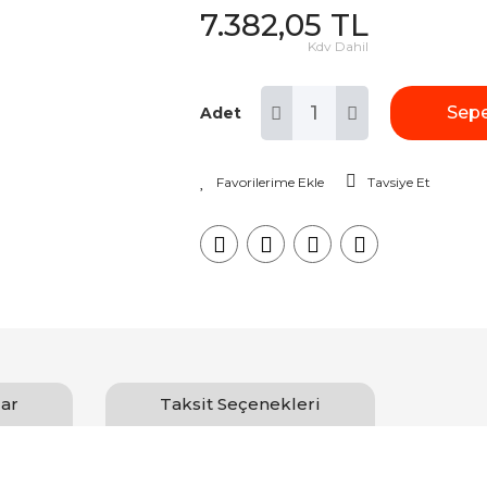
7.382,05 TL
Kdv Dahil
Sepe
Adet
Tavsiye Et
ar
Taksit Seçenekleri