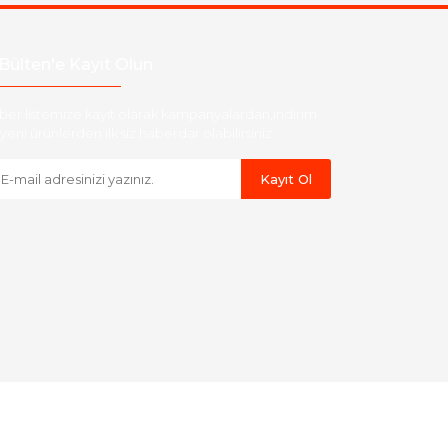
Bülten'e Kayıt Olun
ber listemize kayıt olarak kampanyalardan,indirim
yeni ürünlerden ilk siz haberdar olabilirsiniz.
Kayıt Ol