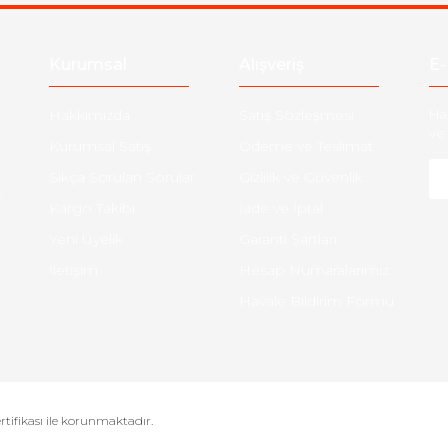
Kurumsal
Alışveriş
E-
Hakkımızda
Satış Sözleşmesi
Ha
ve 
Kurumsal Satış
Ödeme ve Teslimat
Sıkça Sorulan Sorular
Gizlilik ve Güvenlik
-
Kargo Takibi
İade ve İptal
Yeni Üyelik
Garanti Şartları
İletişim
Hesap Numaralarımız
Havale Bildirim Formu
ertifikası ile korunmaktadır.