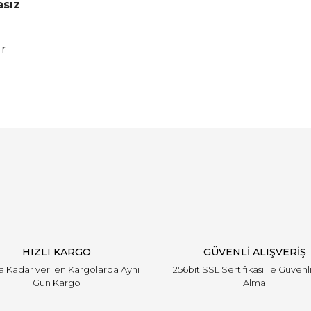
asız
ir
Bu ürüne ilk yorumu siz yapın!
Yorum Yaz
HIZLI KARGO
GÜVENLİ ALIŞVERİŞ
'a Kadar verilen Kargolarda Aynı
256bit SSL Sertifikası ile Güvenl
Gün Kargo
Alma