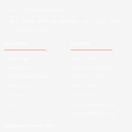
Mail :
info@aksoytuning.com
Adres :
Merkez Mah. Gaziosmanpaşa Cad. No: 28-30 İç Kapı
No: 1 Güngören İstanbul
Kurumsal
Alışveriş
Hakkımızda
Satış Sözleşmesi
Kurumsal Satış
Ödeme ve Teslimat
Sıkça Sorulan Sorular
Gizlilik ve Güvenlik
Kargo Takibi
İade ve İptal
Yeni Üyelik
Garanti Şartları
İletişim
Hesap Numaralarımız
Havale Bildirim Formu
E-Bülten'e Kayıt Olun