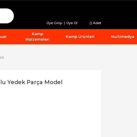
Üye Girişi
|
Üye Ol
(
) Adet
Kamp
suar
Kamp Ürünleri
Multimedya
Malzemeleri
sız
lu Yedek Parça Model