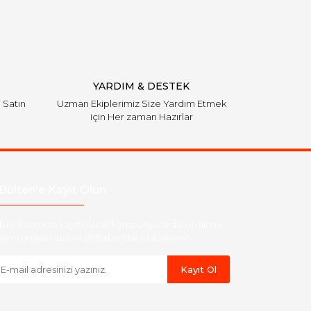
YARDIM & DESTEK
i Satın
Uzman Ekiplerimiz Size Yardım Etmek
için Her zaman Hazırlar
Bülten'e Kayıt Olun
ber listemize kayıt olarak kampanyalardan,indirim
yeni ürünlerden ilk siz haberdar olabilirsiniz.
Kayıt Ol