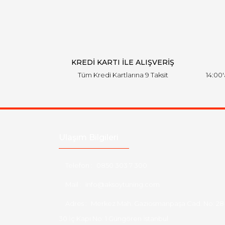
KREDİ KARTI İLE ALIŞVERİŞ
Tüm Kredi Kartlarına 9 Taksit
14:00
Ulaşım Bilgileri
Telefon :
0850 303 7 300
Mail :
info@aksoytuning.com
Adres :
Merkez Mah. Gaziosmanpaşa Cad. No: 28
30 İç Kapı No: 1 Güngören İstanbul