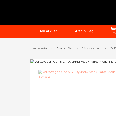
Bod
Ara Atkılar
Aracını Seç
T
Anasayfa
Aracını Seç
Volkswagen
Golf