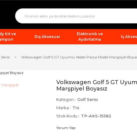
y Kit ve
Elektronik ve
Dış Aksesuar
İç Akse
ampon
Aydınlatma
 Serisi
Volkswagen Golf 5 GT Uyumlu Yedek Parça Model Marşpiyel Boya
Volkswagen Golf 5 GT Uyum
Marşpiyel Boyasız
Kategori
Golf Serisi
Marka
Trs
Stok Kodu
TP-AKS-15582
Yorum Yap