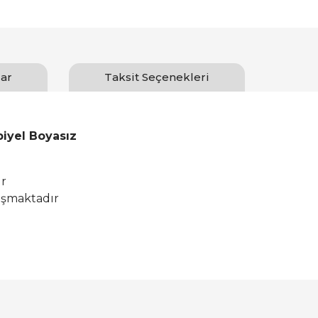
ar
Taksit Seçenekleri
iyel Boyasız
ir
uşmaktadır
Bu ürüne ilk yorumu siz yapın!