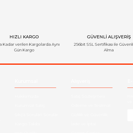
Yorum Yaz
HIZLI KARGO
GÜVENLİ ALIŞVERİŞ
'a Kadar verilen Kargolarda Aynı
256bit SSL Sertifikası ile Güvenl
Gün Kargo
Alma
Kurumsal
Alışveriş
E-
Hakkımızda
Satış Sözleşmesi
Ha
ve 
Kurumsal Satış
Ödeme ve Teslimat
Sıkça Sorulan Sorular
Gizlilik ve Güvenlik
-
Kargo Takibi
İade ve İptal