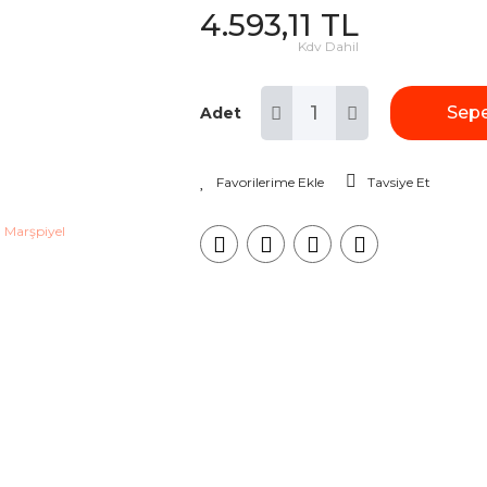
4.593,11 TL
Kdv Dahil
Sepe
Adet
Tavsiye Et