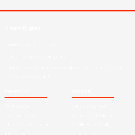
Ulaşım Bilgileri
Telefon :
0850 303 7 300
Mail :
info@aksoytuning.com
Adres :
Merkez Mah. Gaziosmanpaşa Cad. No: 28-30 İç Kapı
No: 1 Güngören İstanbul
Kurumsal
Alışveriş
Hakkımızda
Satış Sözleşmesi
Kurumsal Satış
Ödeme ve Teslimat
Sıkça Sorulan Sorular
Gizlilik ve Güvenlik
Kargo Takibi
İade ve İptal