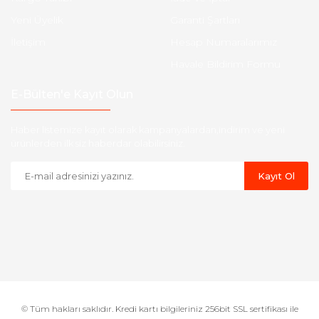
Yeni Üyelik
Garanti Şartları
İletişim
Hesap Numaralarımız
Havale Bildirim Formu
E-Bülten'e Kayıt Olun
Haber listemize kayıt olarak kampanyalardan,indirim ve yeni
ürünlerden ilk siz haberdar olabilirsiniz.
Kayıt Ol
© Tüm hakları saklıdır. Kredi kartı bilgileriniz 256bit SSL sertifikası ile