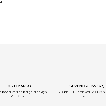
ız
ir
Bu ürüne ilk yorumu siz yapın!
Yorum Yaz
HIZLI KARGO
GÜVENLİ ALIŞVERİŞ
'a Kadar verilen Kargolarda Aynı
256bit SSL Sertifikası ile Güvenl
Gün Kargo
Alma