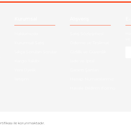
Kurumsal
Alışveriş
E-
Hakkımızda
Satış Sözleşmesi
Ha
ve 
Kurumsal Satış
Ödeme ve Teslimat
Sıkça Sorulan Sorular
Gizlilik ve Güvenlik
-
Kargo Takibi
İade ve İptal
Yeni Üyelik
Garanti Şartları
İletişim
Hesap Numaralarımız
Havale Bildirim Formu
ertifikası ile korunmaktadır.