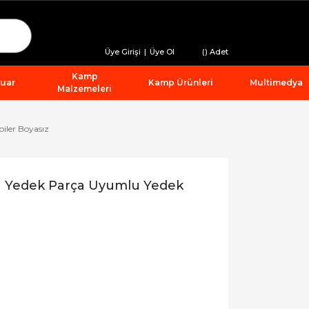
Üye Girişi
|
Üye Ol
(
) Adet
Kamp
suar
Kamp Ürünleri
Multimedya
Malzemeleri
iler Boyasız
u Yedek Parça Uyumlu Yedek