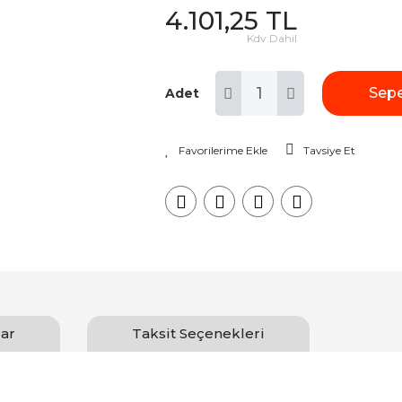
4.101,25 TL
Kdv Dahil
Sepe
Adet
Tavsiye Et
ar
Taksit Seçenekleri