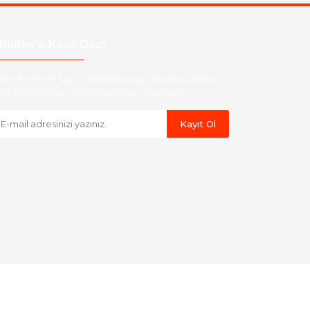
Bülten'e Kayıt Olun
ber listemize kayıt olarak kampanyalardan,indirim
yeni ürünlerden ilk siz haberdar olabilirsiniz.
Kayıt Ol