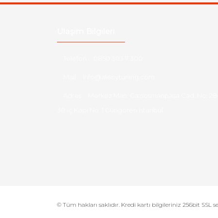
Ulaşım Bilgileri
Telefon :
0850 303 7 300
Mail :
info@aksoytuning.com
Adres :
Merkez Mah. Gaziosmanpaşa Cad. No: 28
30 İç Kapı No: 1 Güngören İstanbul
© Tüm hakları saklıdır. Kredi kartı bilgileriniz 256bit SSL s