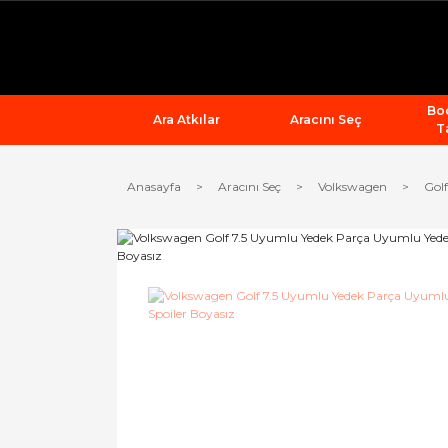
Bod
Ara Atkılar
Aracını Seç
T
Anasayfa
Aracını Seç
Volkswagen
Golf