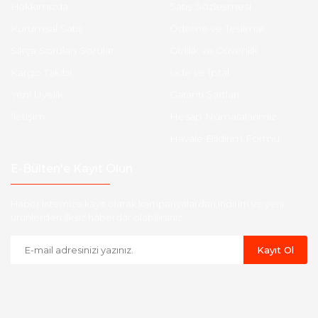
Hakkımızda
Satış Sözleşmesi
Kurumsal Satış
Ödeme ve Teslimat
Sıkça Sorulan Sorular
Gizlilik ve Güvenlik
Kargo Takibi
İade ve İptal
Yeni Üyelik
Garanti Şartları
İletişim
Hesap Numaralarımız
Havale Bildirim Formu
E-Bülten'e Kayıt Olun
Haber listemize kayıt olarak kampanyalardan,indirim ve yeni
ürünlerden ilk siz haberdar olabilirsiniz.
Kayıt Ol