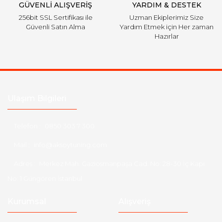
GÜVENLİ ALIŞVERİŞ
YARDIM & DESTEK
256bit SSL Sertifikası ile
Uzman Ekiplerimiz Size
Güvenli Satın Alma
Yardım Etmek için Her zaman
Hazırlar
Ulaşım Bilgileri
Telefon :
0850 303 7 300
Mail :
info@aksoytuning.com
Adres :
Merkez Mah. Gaziosmanpaşa Cad. No: 28-30 İç Kapı
No: 1 Güngören İstanbul
Kurumsal
Alışveriş