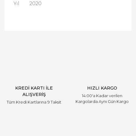
Yıl
2020
Bu ürüne ilk yorumu siz yapın!
Yorum Yaz
KREDİ KARTI İLE
HIZLI KARGO
ALIŞVERİŞ
14:00'a Kadar verilen
Kargolarda Aynı Gün Kargo
Tüm Kredi Kartlarına 9 Taksit