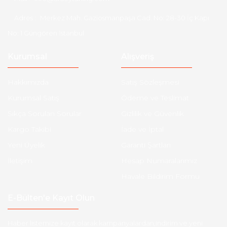
Adres :
Merkez Mah. Gaziosmanpaşa Cad. No: 28-30 İç Kapı
No: 1 Güngören İstanbul
Kurumsal
Alışveriş
Hakkımızda
Satış Sözleşmesi
Kurumsal Satış
Ödeme ve Teslimat
Sıkça Sorulan Sorular
Gizlilik ve Güvenlik
Kargo Takibi
İade ve İptal
Yeni Üyelik
Garanti Şartları
İletişim
Hesap Numaralarımız
Havale Bildirim Formu
E-Bülten'e Kayıt Olun
Haber listemize kayıt olarak kampanyalardan,indirim ve yeni