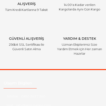
ALIŞVERİŞ
14:00'a Kadar verilen
Kargolarda Aynı Gün Kargo
Tüm Kredi Kartlarına 9 Taksit
GÜVENLİ ALIŞVERİŞ
YARDIM & DESTEK
256bit SSL Sertifikası ile
Uzman Ekiplerimiz Size
Güvenli Satın Alma
Yardım Etmek için Her zaman
Hazırlar
Ulaşım Bilgileri
Telefon :
0850 303 7 300
Mail :
info@aksoytuning.com