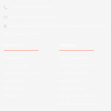
Telefon :
0850 303 7 300
Mail :
info@aksoytuning.com
Adres :
Merkez Mah. Gaziosmanpaşa Cad. No: 28-30 İç Kapı
No: 1 Güngören İstanbul
Kurumsal
Alışveriş
Hakkımızda
Satış Sözleşmesi
Kurumsal Satış
Ödeme ve Teslimat
Sıkça Sorulan Sorular
Gizlilik ve Güvenlik
Kargo Takibi
İade ve İptal
Yeni Üyelik
Garanti Şartları
İletişim
Hesap Numaralarımız
Havale Bildirim Formu