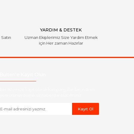
YARDIM & DESTEK
i Satın
Uzman Ekiplerimiz Size Yardım Etmek
için Her zaman Hazırlar
Bülten'e Kayıt Olun
ber listemize kayıt olarak kampanyalardan,indirim
yeni ürünlerden ilk siz haberdar olabilirsiniz.
Kayıt Ol