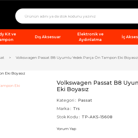
y Kit ve
Elektronik ve
Dış Aksesuar
İç Akse
ampon
Aydınlatma
sat
Volkswagen Passat B8 Uyumlu Yedek Parça Ön Tampon Eki Boyasız
Volkswagen Passat B8 Uyu
Eki Boyasız
Kategori
Passat
Marka
Trs
Stok Kodu
TP-AKS-15608
Yorum Yap