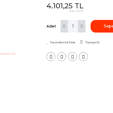
4.101,25 TL
Kdv Dahil
Sepe
Adet
Tavsiye Et