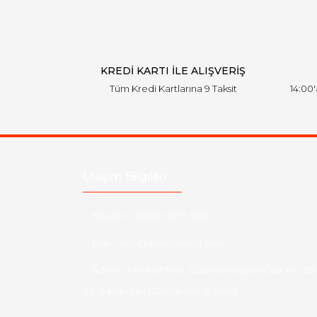
KREDİ KARTI İLE ALIŞVERİŞ
Tüm Kredi Kartlarına 9 Taksit
14:00
Ulaşım Bilgileri
Telefon :
0850 303 7 300
Mail :
info@aksoytuning.com
Adres :
Merkez Mah. Gaziosmanpaşa Cad. No: 28
30 İç Kapı No: 1 Güngören İstanbul