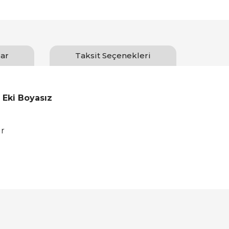
ar
Taksit Seçenekleri
Eki Boyasız
ir
Bu ürüne ilk yorumu siz yapın!
Yorum Yaz