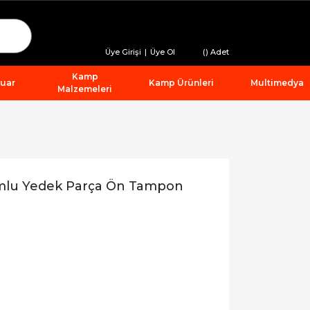
Üye Girişi
|
Üye Ol
(
) Adet
Kamp
suar
Kamp Ürünleri
Multimedya
Malzemeleri
mlu Yedek Parça Ön Tampon