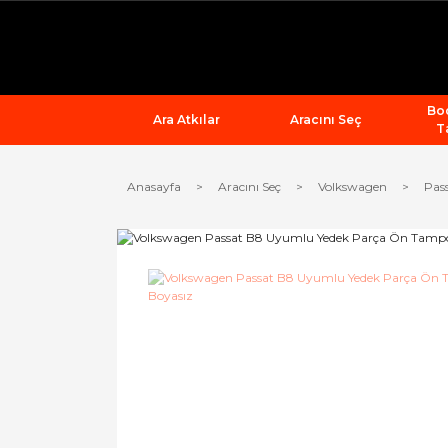
Bod
Ara Atkılar
Aracını Seç
T
Anasayfa
Aracını Seç
Volkswagen
Pas