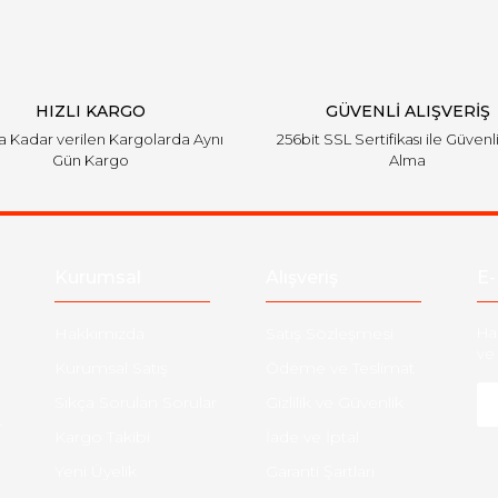
HIZLI KARGO
GÜVENLİ ALIŞVERİŞ
'a Kadar verilen Kargolarda Aynı
256bit SSL Sertifikası ile Güvenl
Gün Kargo
Alma
Kurumsal
Alışveriş
E-
Hakkımızda
Satış Sözleşmesi
Ha
ve 
Kurumsal Satış
Ödeme ve Teslimat
Sıkça Sorulan Sorular
Gizlilik ve Güvenlik
-
Kargo Takibi
İade ve İptal
Yeni Üyelik
Garanti Şartları