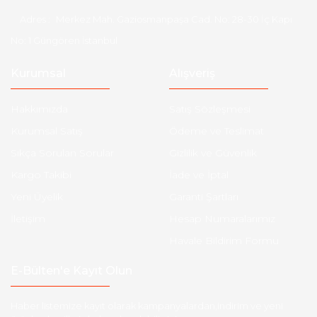
Adres :
Merkez Mah. Gaziosmanpaşa Cad. No: 28-30 İç Kapı
No: 1 Güngören İstanbul
Kurumsal
Alışveriş
Hakkımızda
Satış Sözleşmesi
Kurumsal Satış
Ödeme ve Teslimat
Sıkça Sorulan Sorular
Gizlilik ve Güvenlik
Kargo Takibi
İade ve İptal
Yeni Üyelik
Garanti Şartları
İletişim
Hesap Numaralarımız
Havale Bildirim Formu
E-Bülten'e Kayıt Olun
Haber listemize kayıt olarak kampanyalardan,indirim ve yeni