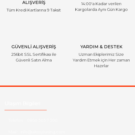
ALIŞVERİŞ
14:00'a Kadar verilen
Kargolarda Aynı Gün Kargo
Tüm Kredi Kartlarına 9 Taksit
GÜVENLİ ALIŞVERİŞ
YARDIM & DESTEK
256bit SSL Sertifikası ile
Uzman Ekiplerimiz Size
Güvenli Satın Alma
Yardım Etmek için Her zaman
Hazırlar
Ulaşım Bilgileri
Telefon :
0850 303 7 300
Mail :
info@aksoytuning.com