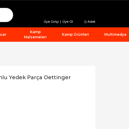
Üye Girişi
|
Üye Ol
(
) Adet
Kamp
suar
Kamp Ürünleri
Multimedya
Malzemeleri
lu Yedek Parça Oettinger