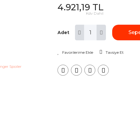
4.921,19 TL
Kdv Dahil
Sepe
Adet
Tavsiye Et