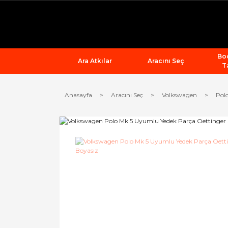
Bod
Ara Atkılar
Aracını Seç
T
Anasayfa
Aracını Seç
Volkswagen
Pol