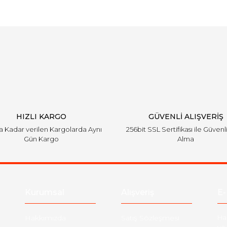
Bu ürüne ilk yorumu siz yapın!
Yorum Yaz
HIZLI KARGO
GÜVENLİ ALIŞVERİŞ
'a Kadar verilen Kargolarda Aynı
256bit SSL Sertifikası ile Güvenl
Gün Kargo
Alma
Kurumsal
Alışveriş
E-
Hakkımızda
Satış Sözleşmesi
Ha