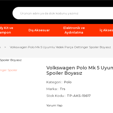
y Kit ve
Elektronik ve
Dış Aksesuar
İç Akse
ampon
Aydınlatma
o
Volkswagen Polo Mk 5 Uyumlu Yedek Parça Oettinger Spoiler Boyasız
Volkswagen Polo Mk 5 Uyum
Spoiler Boyasız
Kategori
Polo
Marka
Trs
Stok Kodu
TP-AKS-15617
Yorum Yap