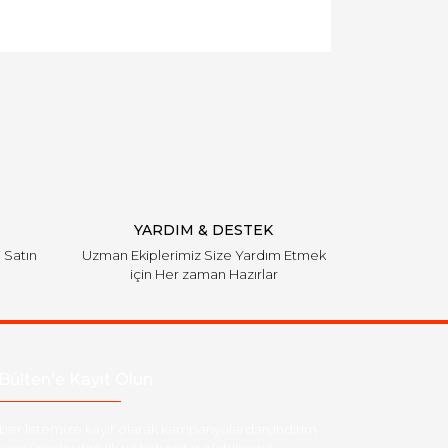
YARDIM & DESTEK
i Satın
Uzman Ekiplerimiz Size Yardım Etmek
için Her zaman Hazırlar
Bülten'e Kayıt Olun
ber listemize kayıt olarak kampanyalardan,indirim