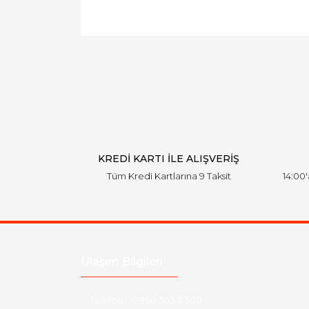
KREDİ KARTI İLE ALIŞVERİŞ
Tüm Kredi Kartlarına 9 Taksit
14:00
Ulaşım Bilgileri
Telefon :
0850 303 7 300