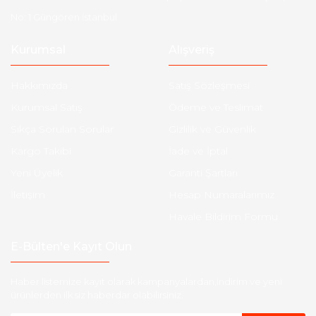
No: 1 Güngören İstanbul
Kurumsal
Alışveriş
Hakkımızda
Satış Sözleşmesi
Kurumsal Satış
Ödeme ve Teslimat
Sıkça Sorulan Sorular
Gizlilik ve Güvenlik
Kargo Takibi
İade ve İptal
Yeni Üyelik
Garanti Şartları
İletişim
Hesap Numaralarımız
Havale Bildirim Formu
E-Bülten'e Kayıt Olun
Haber listemize kayıt olarak kampanyalardan,indirim ve yeni
ürünlerden ilk siz haberdar olabilirsiniz.