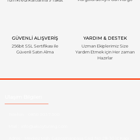
Tüm Kredi Kartlarına 9 Taksit
GÜVENLİ ALIŞVERİŞ
YARDIM & DESTEK
256bit SSL Sertifikası ile
Uzman Ekiplerimiz Size
Güvenli Satın Alma
Yardım Etmek için Her zaman
Hazırlar
Ulaşım Bilgileri
Telefon :
0850 303 7 300
Mail :
info@aksoytuning.com
Adres :
Merkez Mah. Gaziosmanpaşa Cad. No: 28-30 İç Kapı