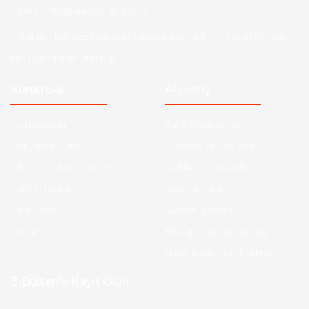
Mail :
info@aksoytuning.com
Adres :
Merkez Mah. Gaziosmanpaşa Cad. No: 28-30 İç Kapı
No: 1 Güngören İstanbul
Kurumsal
Alışveriş
Hakkımızda
Satış Sözleşmesi
Kurumsal Satış
Ödeme ve Teslimat
Sıkça Sorulan Sorular
Gizlilik ve Güvenlik
Kargo Takibi
İade ve İptal
Yeni Üyelik
Garanti Şartları
İletişim
Hesap Numaralarımız
Havale Bildirim Formu
E-Bülten'e Kayıt Olun