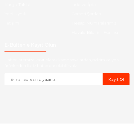
Kargo Takibi
İade ve İptal
Yeni Üyelik
Garanti Şartları
İletişim
Hesap Numaralarımız
Havale Bildirim Formu
E-Bülten'e Kayıt Olun
Haber listemize kayıt olarak kampanyalardan,indirim ve yeni
ürünlerden ilk siz haberdar olabilirsiniz.
Kayıt Ol