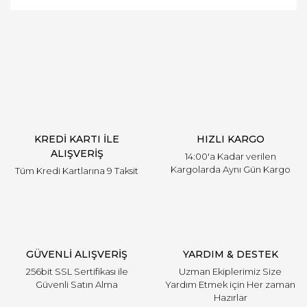
Bu ürüne ilk yorumu siz yapın!
Yorum Yaz
KREDİ KARTI İLE
HIZLI KARGO
ALIŞVERİŞ
14:00'a Kadar verilen
Kargolarda Aynı Gün Kargo
Tüm Kredi Kartlarına 9 Taksit
GÜVENLİ ALIŞVERİŞ
YARDIM & DESTEK
256bit SSL Sertifikası ile
Uzman Ekiplerimiz Size
Güvenli Satın Alma
Yardım Etmek için Her zaman
Hazırlar