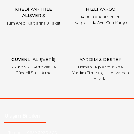
KREDİ KARTI İLE
HIZLI KARGO
ALIŞVERİŞ
14:00'a Kadar verilen
Kargolarda Aynı Gün Kargo
Tüm Kredi Kartlarına 9 Taksit
GÜVENLİ ALIŞVERİŞ
YARDIM & DESTEK
256bit SSL Sertifikası ile
Uzman Ekiplerimiz Size
Güvenli Satın Alma
Yardım Etmek için Her zaman
Hazırlar
Ulaşım Bilgileri
Telefon :
0850 303 7 300