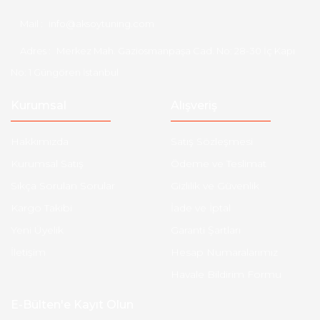
Mail :
info@aksoytuning.com
Adres :
Merkez Mah. Gaziosmanpaşa Cad. No: 28-30 İç Kapı
No: 1 Güngören İstanbul
Kurumsal
Alışveriş
Hakkımızda
Satış Sözleşmesi
Kurumsal Satış
Ödeme ve Teslimat
Sıkça Sorulan Sorular
Gizlilik ve Güvenlik
Kargo Takibi
İade ve İptal
Yeni Üyelik
Garanti Şartları
İletişim
Hesap Numaralarımız
Havale Bildirim Formu
E-Bülten'e Kayıt Olun