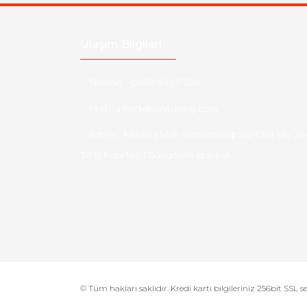
Ulaşım Bilgileri
Telefon :
0850 303 7 300
Mail :
info@aksoytuning.com
Adres :
Merkez Mah. Gaziosmanpaşa Cad. No: 28
30 İç Kapı No: 1 Güngören İstanbul
© Tüm hakları saklıdır. Kredi kartı bilgileriniz 256bit SSL s