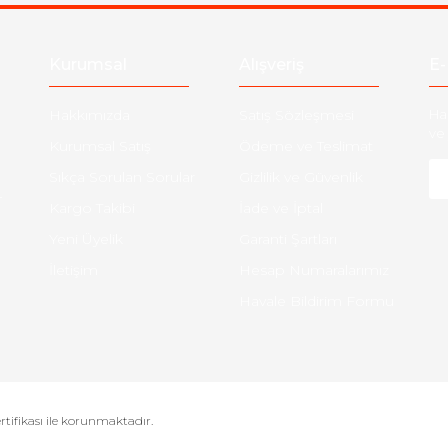
Kurumsal
Alışveriş
E-
Hakkımızda
Satış Sözleşmesi
Ha
ve 
Kurumsal Satış
Ödeme ve Teslimat
Sıkça Sorulan Sorular
Gizlilik ve Güvenlik
-
Kargo Takibi
İade ve İptal
Yeni Üyelik
Garanti Şartları
İletişim
Hesap Numaralarımız
Havale Bildirim Formu
ertifikası ile korunmaktadır.