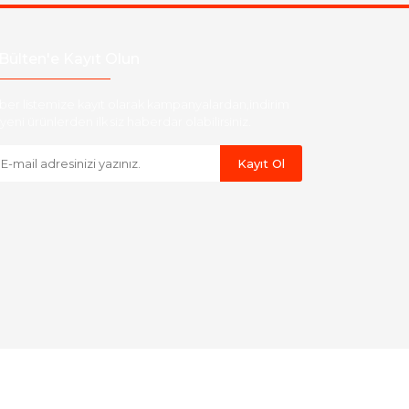
Bülten'e Kayıt Olun
ber listemize kayıt olarak kampanyalardan,indirim
yeni ürünlerden ilk siz haberdar olabilirsiniz.
Kayıt Ol