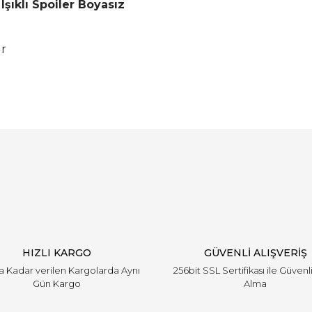
şıklı Spoiler Boyasız
ir
Bu ürüne ilk yorumu siz yapın!
Yorum Yaz
HIZLI KARGO
GÜVENLİ ALIŞVERİŞ
'a Kadar verilen Kargolarda Aynı
256bit SSL Sertifikası ile Güvenl
Gün Kargo
Alma