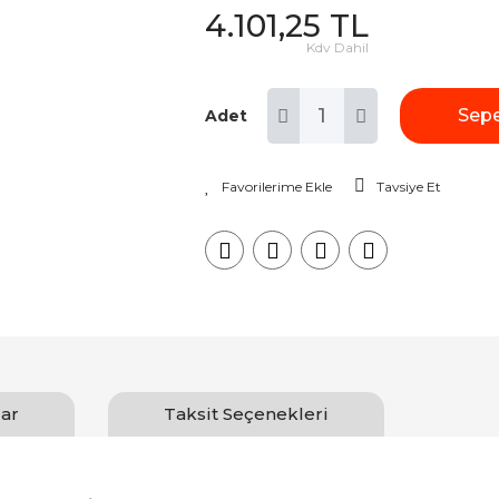
4.101,25 TL
Kdv Dahil
Sepe
Adet
Tavsiye Et
ar
Taksit Seçenekleri