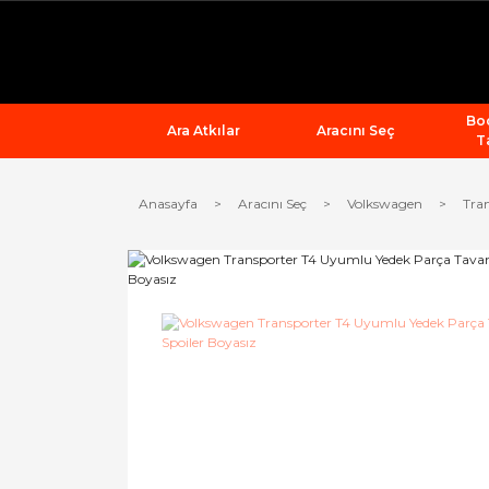
Bod
Ara Atkılar
Aracını Seç
T
Anasayfa
Aracını Seç
Volkswagen
Tra