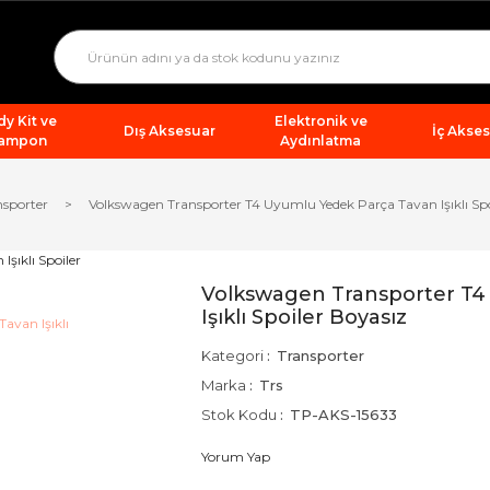
y Kit ve
Elektronik ve
Dış Aksesuar
İç Akse
ampon
Aydınlatma
nsporter
Volkswagen Transporter T4 Uyumlu Yedek Parça Tavan Işıklı Spo
Volkswagen Transporter T4
Işıklı Spoiler Boyasız
Kategori
Transporter
Marka
Trs
Stok Kodu
TP-AKS-15633
Yorum Yap