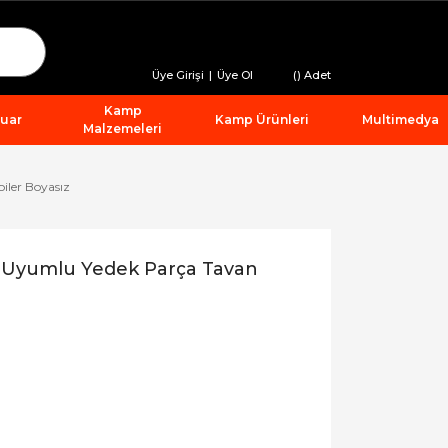
Üye Girişi
|
Üye Ol
(
) Adet
Kamp
suar
Kamp Ürünleri
Multimedya
Malzemeleri
iler Boyasız
 Uyumlu Yedek Parça Tavan